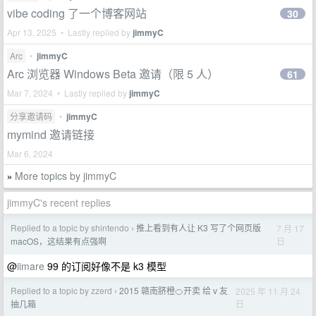
vibe coding 了一个博客网站
30
Apr 13, 2025 • Lastly replied by
jimmyC
Arc
•
jimmyC
Arc 浏览器 Windows Beta 邀请（限 5 人）
61
Mar 7, 2024 • Lastly replied by
jimmyC
分享邀请码
•
jimmyC
mymind 邀请链接
Mar 6, 2024
More topics by jimmyC
»
jimmyC's recent replies
Replied to a topic by shintendo
推上看到有人让 K3 写了个网页版
7 月 17
›
日
macOS，这结果有点强啊
@
iimare
99 的订阅好像不是 k3 模型
Replied to a topic by zzerd
2015 赣南脐橙🍊开卖 给 v 友
2025 年 11 月 24
›
日
抽几箱