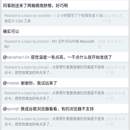
同事刚送来了两箱赣南脐橙，好巧啊
Replied to a topic by cooldish
✨ 2 小时我写了个在线生成 V 站
2025 年 9 月
›
17 日
自定义 CSS 工具
确实可以
Replied to a topic by jimmyC
M1 芯片可以升级 Macos26
2025 年 9 月 17
›
日
吗？
@
sanshao124
感觉温度一有点高，一干点什么就开始发烧了
Replied to a topic by jimmyC
大家帮忙看看我做的页面是不是有
2025 年 9 月
›
11 日
点卡，感觉效果加的有点多了...
@
nestao
谢谢你，我试出来了
Replied to a topic by jimmyC
大家帮忙看看我做的页面是不是有
2025 年 9 月
›
11 日
点卡，感觉效果加的有点多了...
@
qxmqh
换成谷歌浏览器看看，有的浏览器不支持
Replied to a topic by jimmyC
大家帮忙看看我做的页面是不是有
2025 年 9 月
›
11 日
点卡，感觉效果加的有点多了...