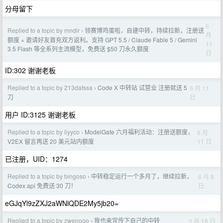
分母留下
6
Replied to a topic by mndlr
领赛博鸡蛋啦，自建中转，持续拉新，注册送
›
月
额度 + 邀请好友首充双方返利。支持 GPT 5.5 / Claude Fable 5 / Gemini
11
3.5 Flash 等全系列主流模型，免费送 $50 刀永久额度
日
ID:302 谢谢老板
Replied to a topic by 213dafssa
Code X 中转站 试营业 注册就送 5
6 月 11
›
日
刀
用户 ID:3125 谢谢老板
Replied to a topic by liyyco
ModelGate 六月福利活动：注册送额度，
6 月
›
11 日
V2EX 留言再送 20 美元站内额度
已注册，UID：1274
Replied to a topic by bingoso
中转稳定运行一个多月了，继续拉新，
6 月 8
›
日
Codex api 免费送 30 刀！
eGJqYl9zZXJ2aWNlQDE2My5jb20=
Replied to a topic by zwenooo
我也来宣传下自己的中转
3 月 18 日
›