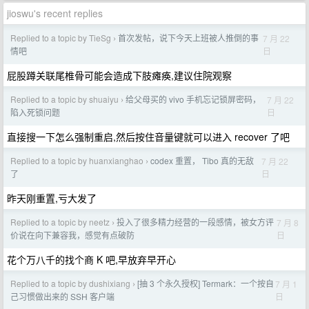
jioswu's recent replies
Replied to a topic by TieSg
首次发帖，说下今天上班被人推倒的事
7 月 22
›
日
情吧
屁股蹲关联尾椎骨可能会造成下肢瘫痪,建议住院观察
Replied to a topic by shuaiyu
给父母买的 vivo 手机忘记锁屏密码，
7 月 22
›
日
陷入死锁问题
直接搜一下怎么强制重启,然后按住音量键就可以进入 recover 了吧
Replied to a topic by huanxianghao
codex 重置， Tibo 真的无敌
7 月 22
›
日
了
昨天刚重置,亏大发了
Replied to a topic by neetz
投入了很多精力经营的一段感情，被女方评
7 月 8
›
日
价说在向下兼容我，感觉有点破防
花个万八千的找个商 K 吧,早放弃早开心
Replied to a topic by dushixiang
[抽 3 个永久授权] Termark：一个按自
7 月 1
›
日
己习惯做出来的 SSH 客户端