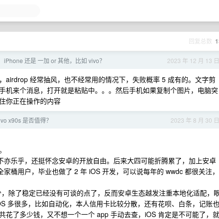
回复总数
1
Phone 还是 一加 or 其他，比如 vivo？
2023 年 12 月 13 
irdrop 经常抽风，也不经常用的情况下，失败概率 5 成有的。文字剪
手机来个消息，打开就是粘贴中。。。然后手机如果复制个图片，电脑突
住你正在操作的内容
vivo x90s 是否值得？
2023 年 8 月 30 
。
机玩的不亦乐乎，还挺怀念安卓的开放自由。后来大四可能折腾累了，加上安卓
全家桶用户，毕业也做了 2 年 iOS 开发，可以说每年的 wwdc 都很关注，
越来越少，除了稳定已经没有可谈的点了，反而安卓生态越发注重本地化适配，
OS 多很多，比如自动化，本人信用卡比较分散，还有花呗、白条，记账
了多少钱，又不想一个一个 app 手动去查，iOS 肯定是不可能了，