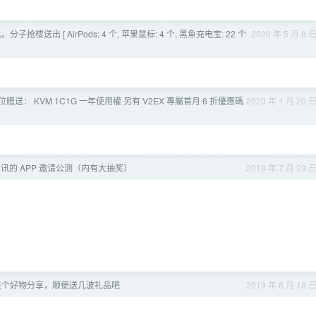
分子抢楼送出 [ AirPods: 4 个, 苹果鼠标: 4 个, 黑鱼充电宝: 22 个
2020 年 5 月 8 
5 位贈送： KVM 1C1G 一年使用權 另有 V2EX 專屬首月 6 折優惠碼
2020 年 1 月 20 
讯的 APP 邀请公测（内有大抽奖）
2019 年 7 月 23 
..干脆来个好物分享，顺便送几波礼品吧
2019 年 6 月 18 