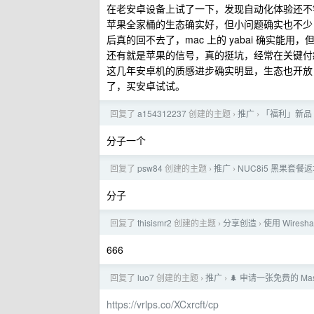
在老安卓设备上试了一下，发现自动化体验还不
苹果全家桶的生态确实好，但小问题确实也不少，设备间
后真的回不去了，mac 上的 yabai 确实能用，但
还有就是苹果的信号，真的挺坑，经常在关键付
这几年安卓机的质感进步确实明显，生态也开放
了，买安卓试试。
回复了
a154312237
创建的主题
推广
「福利」新品 
›
›
分子一个
回复了
psw84
创建的主题
推广
NUC8i5 黑果套餐
›
›
分子
回复了
thisismr2
创建的主题
分享创造
使用 Wiresh
›
›
666
回复了
luo7
创建的主题
推广
🌲 申请一张免费的 Mas
›
›
https://vrlps.co/XCxrcft/cp