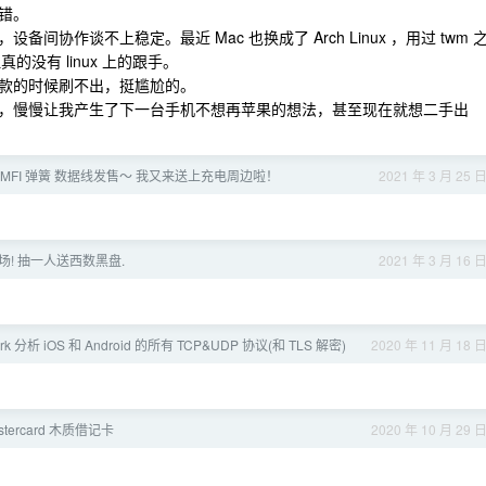
错。
协作谈不上稳定。最近 Mac 也换成了 Arch Linux ，用过 twm 
真的没有 linux 上的跟手。
款的时候刷不出，挺尴尬的。
，慢慢让我产生了下一台手机不想再苹果的想法，甚至现在就想二手出
MFI 弹簧 数据线发售～ 我又来送上充电周边啦！
2021 年 3 月 25 
返场! 抽一人送西数黑盘.
2021 年 3 月 16 
ark 分析 iOS 和 Android 的所有 TCP&UDP 协议(和 TLS 解密)
2020 年 11 月 18 
tercard 木质借记卡
2020 年 10 月 29 