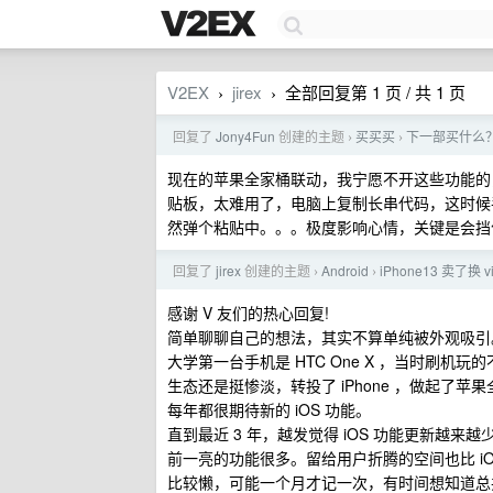
V2EX
jirex
全部回复第 1 页 / 共 1 页
›
›
回复了
Jony4Fun
创建的主题
买买买
下一部买什么？ i
›
›
现在的苹果全家桶联动，我宁愿不开这些功能的，a
贴板，太难用了，电脑上复制长串代码，这时候
然弹个粘贴中。。。极度影响心情，关键是会挡
回复了
jirex
创建的主题
Android
iPhone13 卖了换 
›
›
感谢 V 友们的热心回复!
简单聊聊自己的想法，其实不算单纯被外观吸引
大学第一台手机是 HTC One X ，当时刷
生态还是挺惨淡，转投了 iPhone ，做起了苹果
每年都很期待新的 iOS 功能。
直到最近 3 年，越发觉得 iOS 功能更新
前一亮的功能很多。留给用户折腾的空间也比 i
比较懒，可能一个月才记一次，有时间想知道总共花