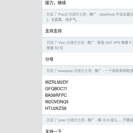
接力，继续
回复了
PlanZ
创建的主题
推广
GeekHub 开站见面礼。
›
›
]，无套路，纯手气。
支持支持
回复了
Yien
创建的主题
推广
新晉 NAT VPS 推廣 
›
›
限量 50 位
分母
回复了
blackpop
创建的主题
推广
一个高效率获取资
›
›
WZRLM2DY
GFQBOC7I
BAS8RFPC
W2OVDNQ5
HTU2KZS8
回复了
lyver
创建的主题
推广
哦~618 是么....
›
›
支持一下