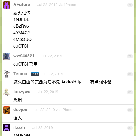
AFuture
Jul 22, 2019 via iPhone
78
薪火相传
1NJFDE
3B2RV6
4YM4CY
6M5GUQ
89OTCI
ww940521
Jul 22, 2019
79
89OTCI 已用
Tenma
Jul 22, 2019
PRO
80
这么自由的东西为啥不先 Android 呐……有点想体验
taozywu
Jul 22, 2019
81
想用
devjoe
Jul 22, 2019 via iPhone
82
强大
ifzzzh
Jul 22, 2019
83
1NJFGN