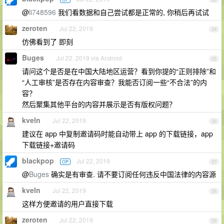
@
li748596
我们看数据和自己尝试都是正常的, 你稍后再试试
zeroten
Jul 22, 2019
34
仿佛看到了 即刻
Buges
Jul 22, 2019 via Android
35
请问这个是否是在中国大陆地区运营？看到你提的“正则排除”和
“人工审核”是否存在内容审查？我能否订阅一些“不合法”的内
容？
然后聚集其他平台的内容并展示是否有版权问题？
kveln
Jul 22, 2019
36
建议在 app 中复制邀请码时能自动带上 app 的下载链接，app
下载链接+邀请码
blackpop
Jul 22, 2019
OP
37
@
Buges
确实是有审查. 请不要订阅任何违反中国法律的内容源
kveln
Jul 22, 2019
38
这样方便邀请的用户直接下载
zeroten
Jul 22, 2019
39