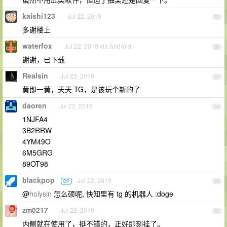
kaishi123
Jul 22, 2019
55
多谢楼上
waterfox
Jul 22, 2019 via Android
56
谢谢，已下载
Realsin
Jul 22, 2019
57
黄即一黄，天天 TG，是该玩个新的了
daoren
Jul 22, 2019
58
1NJFA4
3B2RRW
4YM49O
6M5GRG
89OT98
blackpop
Jul 22, 2019
OP
59
@
holysin
怎么硕呢, 快知里有 tg 的机器人 :doge
zm0217
Jul 22, 2019
60
内侧就在使用了，挺不错的，正好即刻挂了。