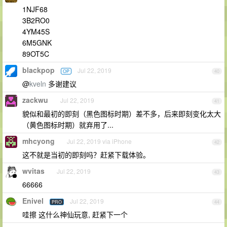
1NJF68
3B2RO0
4YM45S
6M5GNK
89OT5C
blackpop
Jul 22, 2019
OP
40
@
kveln
多谢建议
zackwu
Jul 22, 2019
41
貌似和最初的即刻（黑色图标时期）差不多，后来即刻变化太大
（黄色图标时期）就弃用了...
mhcyong
Jul 22, 2019 via iPhone
42
这不就是当初的即刻吗？赶紧下载体验。
wvitas
Jul 22, 2019
43
66666
Enivel
Jul 22, 2019
PRO
44
哇擦 这什么神仙玩意, 赶紧下一个