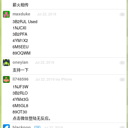
薪火相传
maxduke
Jul 22, 2019
30
3B2RJL Used
1NJCXI
3B2PFA
4YM1X2
6M5EEU
89OQWM
oneyian
Jul 22, 2019
31
支持一下
li748596
Jul 22, 2019 via iPhone
32
1NJF3W
3B2RLO
4YM43G
6M5GL8
89OT30
点击微信登陆无反应。
blackpop
Jul 22, 2019
OP
33