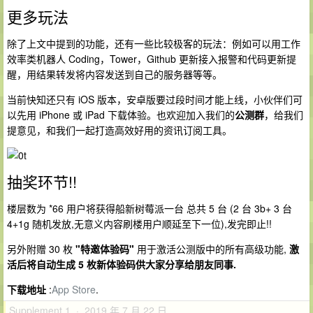
更多玩法
除了上文中提到的功能，还有一些比较极客的玩法：例如可以用工作
效率类机器人 Coding，Tower，Github 更新接入报警和代码更新提
醒，用结果转发将内容发送到自己的服务器等等。
当前快知还只有 iOS 版本，安卓版要过段时间才能上线，小伙伴们可
以先用 iPhone 或 iPad 下载体验。也欢迎加入我们的
公测群
，给我们
提意见，和我们一起打造高效好用的资讯订阅工具。
抽奖环节!!
楼层数为 *66 用户将获得船新树莓派一台 总共 5 台 (2 台 3b+ 3 台
4+1g 随机发放,无意义内容刷楼用户顺延至下一位),发完即止!!
另外附赠 30 枚
"特邀体验码"
用于激活公测版中的所有高级功能,
激
活后将自动生成 5 枚新体验码供大家分享给朋友同事.
下载地址
:
App Store
.
Supplement 1 · 2019 年 7 月 22 日