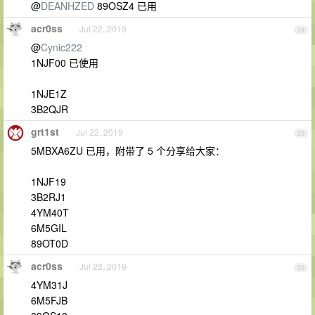
@
DEANHZED
89OSZ4 已用
acr0ss
Jul 22, 2019
24
@
Cynic222
1NJF00 已使用
1NJE1Z
3B2QJR
grt1st
Jul 22, 2019
25
5MBXA6ZU 已用，附带了 5 个分享给大家：
1NJF19
3B2RJ1
4YM40T
6M5GIL
89OT0D
acr0ss
Jul 22, 2019
26
4YM31J
6M5FJB