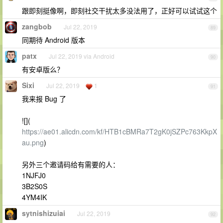
跟即刻挺像啊，即刻社交干扰太多没法用了，正好可以试试这个
zangbob
Jul 22, 2019
89
同期待 Android 版本
patx
Jul 22, 2019 via Android
90
有安卓版么？
Sixi
Jul 22, 2019
1
91
我来报 Bug 了
![](
https://ae01.alicdn.com/kf/HTB1cBMRa7T2gK0jSZPc763KkpX
au.png
)
另外三个邀请码给有需要的人：
1NJFJ0
3B2S0S
4YM4IK
sytnishizuiai
Jul 22, 2019
92