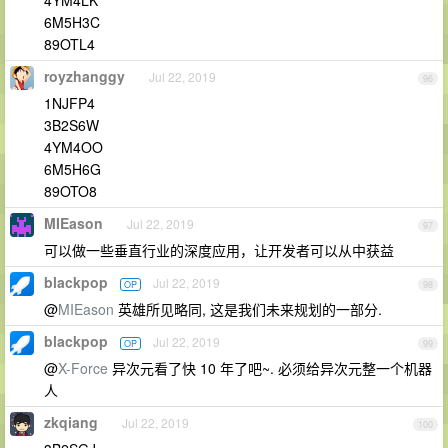
4YM4LK
6M5H3C
89OTL4
royzhanggy
Jul 22, 2019
96
1NJFP4
3B2S6W
4YM4OO
6M5H6G
89OTO8
MIEason
Jul 22, 2019
97
可以做一些垂直行业的深度应用，让开发者可以从中获益
blackpop
Jul 22, 2019
OP
98
@
MIEason
英雄所见略同, 这是我们未来规划的一部分.
blackpop
Jul 22, 2019
OP
99
@
X-Force
异次元看了快 10 年了吧~. 必须给异次元整一个机器
人
zkqiang
Jul 22, 2019
100