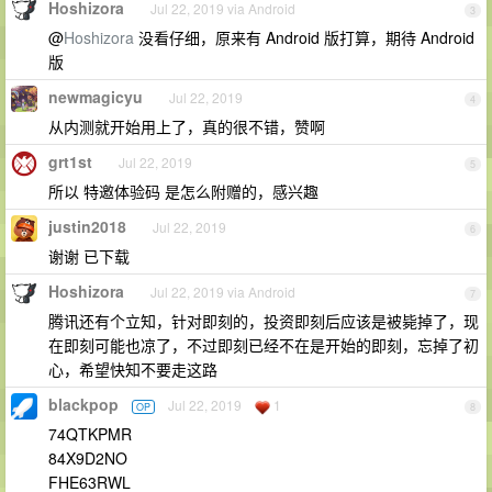
Hoshizora
Jul 22, 2019 via Android
3
@
Hoshizora
没看仔细，原来有 Android 版打算，期待 Android
版
newmagicyu
Jul 22, 2019
4
从内测就开始用上了，真的很不错，赞啊
grt1st
Jul 22, 2019
5
所以 特邀体验码 是怎么附赠的，感兴趣
justin2018
Jul 22, 2019
6
谢谢 已下载
Hoshizora
Jul 22, 2019 via Android
7
腾讯还有个立知，针对即刻的，投资即刻后应该是被毙掉了，现
在即刻可能也凉了，不过即刻已经不在是开始的即刻，忘掉了初
心，希望快知不要走这路
blackpop
Jul 22, 2019
1
OP
8
74QTKPMR
84X9D2NO
FHE63RWL