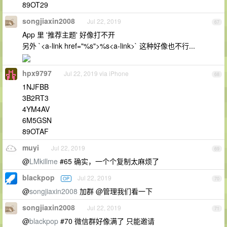
89OT29
songjiaxin2008
Jul 22, 2019
67
App 里 '推荐主题' 好像打不开
另外 `<a-link href="%s">%s<a-link>` 这种好像也不行...
hpx9797
Jul 22, 2019 via iPhone
68
1NJFBB
3B2RT3
4YM4AV
6M5GSN
89OTAF
muyi
Jul 22, 2019
69
@
LMkillme
#65 确实，一个个复制太麻烦了
blackpop
Jul 22, 2019
OP
70
@
songjiaxin2008
加群 @管理我们看一下
songjiaxin2008
Jul 22, 2019
71
@
blackpop
#70 微信群好像满了 只能邀请