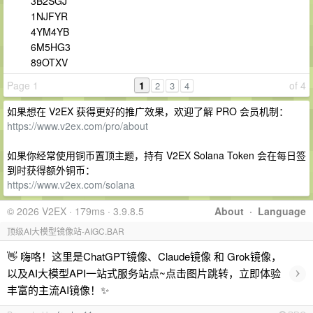
3B2SGJ
1NJFYR
4YM4YB
6M5HG3
89OTXV
Page 1
1
of 4
2
3
4
如果想在 V2EX 获得更好的推广效果，欢迎了解 PRO 会员机制：
https://www.v2ex.com/pro/about
如果你经常使用铜币置顶主题，持有 V2EX Solana Token 会在每日签
到时获得额外铜币：
https://www.v2ex.com/solana
© 2026 V2EX · 179ms · 3.9.8.5
About
·
Language
顶级AI大模型镜像站-AIGC.BAR
👋 嗨咯！这里是ChatGPT镜像、Claude镜像 和 Grok镜像，
›
以及AI大模型API一站式服务站点~点击图片跳转，立即体验
丰富的主流AI镜像！✨