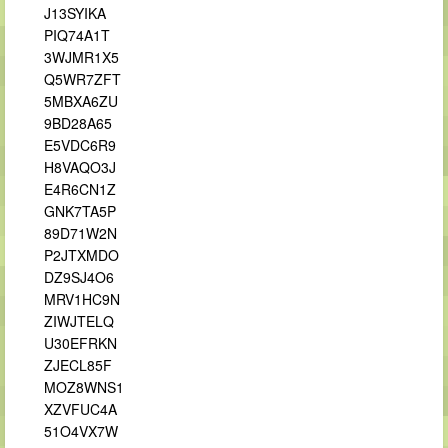
J13SYIKA
PIQ74A1T
3WJMR1X5
Q5WR7ZFT
5MBXA6ZU
9BD28A65
E5VDC6R9
H8VAQO3J
E4R6CN1Z
GNK7TA5P
89D71W2N
P2JTXMDO
DZ9SJ4O6
MRV1HC9N
ZIWJTELQ
U30EFRKN
ZJECL85F
MOZ8WNS1
XZVFUC4A
51O4VX7W