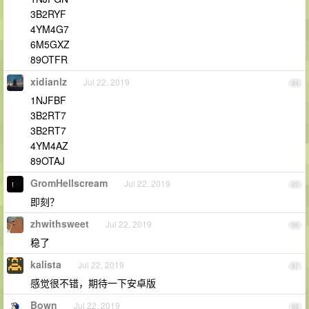
3B2RYF
4YM4G7
6M5GXZ
89OTFR
xidianlz
Jul 22, 2019
84
1NJFBF
3B2RT7
3B2RT7
4YM4AZ
89OTAJ
GromHellscream
Jul 22, 2019
85
即刻？
zhwithsweet
Jul 22, 2019
86
稳了
kalista
Jul 22, 2019
87
感觉很不错，期待一下安卓版
Bown
Jul 22, 2019
88