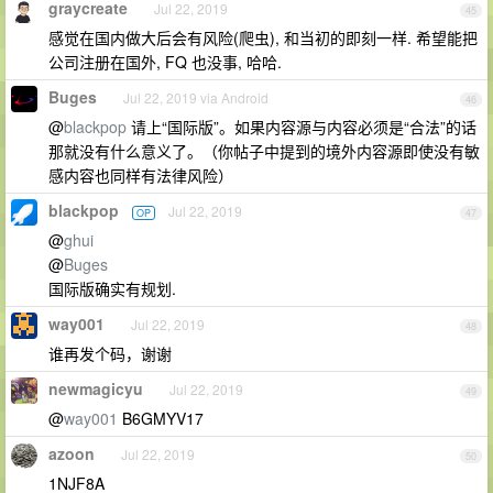
graycreate
Jul 22, 2019
45
感觉在国内做大后会有风险(爬虫), 和当初的即刻一样. 希望能把
公司注册在国外, FQ 也没事, 哈哈.
Buges
Jul 22, 2019 via Android
46
@
blackpop
请上“国际版”。如果内容源与内容必须是“合法”的话
那就没有什么意义了。（你帖子中提到的境外内容源即使没有敏
感内容也同样有法律风险）
blackpop
Jul 22, 2019
OP
47
@
ghui
@
Buges
国际版确实有规划.
way001
Jul 22, 2019
48
谁再发个码，谢谢
newmagicyu
Jul 22, 2019
49
@
way001
B6GMYV17
azoon
Jul 22, 2019
50
1NJF8A