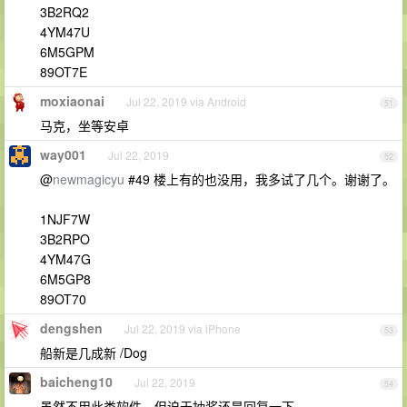
3B2RQ2
4YM47U
6M5GPM
89OT7E
moxiaonai
Jul 22, 2019 via Android
51
马克，坐等安卓
way001
Jul 22, 2019
52
@
newmagicyu
#49 楼上有的也没用，我多试了几个。谢谢了。
1NJF7W
3B2RPO
4YM47G
6M5GP8
89OT70
dengshen
Jul 22, 2019 via iPhone
53
船新是几成新 /Dog
baicheng10
Jul 22, 2019
54
虽然不用此类软件，但迫于抽奖还是回复一下。