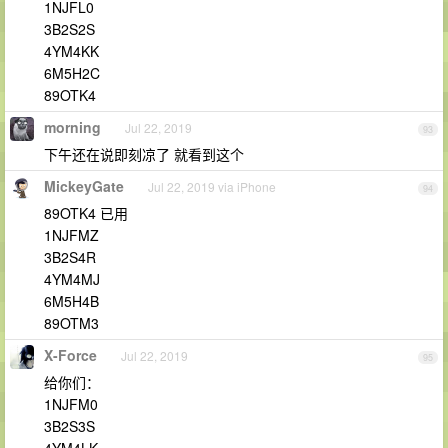
1NJFL0
3B2S2S
4YM4KK
6M5H2C
89OTK4
morning
Jul 22, 2019
93
下午还在说即刻凉了 就看到这个
MickeyGate
Jul 22, 2019 via iPhone
94
89OTK4 已用
1NJFMZ
3B2S4R
4YM4MJ
6M5H4B
89OTM3
X-Force
Jul 22, 2019
95
给你们：
1NJFM0
3B2S3S