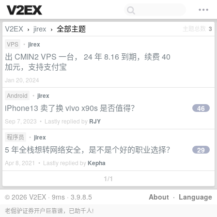
V2EX
jirex
全部主题
主题总数
3
›
›
VPS
•
jirex
出 CMIN2 VPS 一台， 24 年 8.16 到期，续费 40
加元，支持支付宝
Jan 20, 2024
Android
•
jirex
iPhone13 卖了换 vivo x90s 是否值得？
46
Sep 7, 2023 • Lastly replied by
RJY
程序员
•
jirex
5 年全栈想转网络安全，是不是个好的职业选择？
29
Apr 8, 2021 • Lastly replied by
Kepha
1/1
© 2026 V2EX · 9ms · 3.9.8.5
About
·
Language
老倔驴证券开户巨靠谱，已助千人!