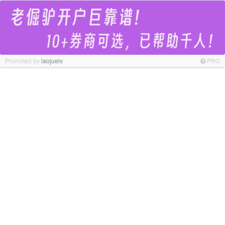
Promoted by
laojuelv
PRO