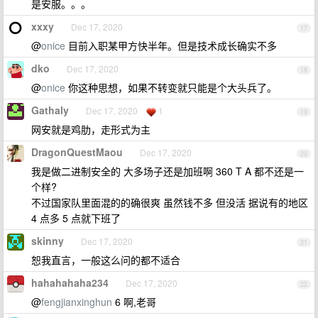
是安服。。。
xxxy
Dec 17, 2020
17
@
onice
目前入职某甲方快半年。但是技术成长确实不多
dko
Dec 17, 2020
18
@
onice
你这种思想，如果不转变就只能是个大头兵了。
Gathaly
Dec 17, 2020
1
19
网安就是鸡肋，走形式为主
DragonQuestMaou
Dec 17, 2020
20
我是做二进制安全的 大多场子还是加班啊 360 T A 都不还是一
个样?
不过国家队里面混的的确很爽 虽然钱不多 但没活 据说有的地区
4 点多 5 点就下班了
skinny
Dec 17, 2020
21
恕我直言，一般这么问的都不适合
hahahahaha234
Dec 17, 2020
22
@
fengjianxinghun
6 啊,老哥