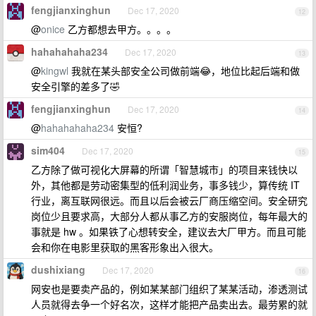
fengjianxinghun
Dec 17, 2020
12
@
onice
乙方都想去甲方。。。。
hahahahaha234
Dec 17, 2020
13
@
kingwl
我就在某头部安全公司做前端😂，地位比起后端和做
安全引擎的差多了🤣
fengjianxinghun
Dec 17, 2020
14
@
hahahahaha234
安恒?
sim404
Dec 17, 2020
15
乙方除了做可视化大屏幕的所谓「智慧城市」的项目来钱快以
外，其他都是劳动密集型的低利润业务，事多钱少，算传统 IT
行业，离互联网很远。而且以后会被云厂商压缩空间。安全研究
岗位少且要求高，大部分人都从事乙方的安服岗位，每年最大的
事就是 hw 。如果铁了心想转安全，建议去大厂甲方。而且可能
会和你在电影里获取的黑客形象出入很大。
dushixiang
Dec 17, 2020
16
网安也是要卖产品的，例如某某部门组织了某某活动，渗透测试
人员就得去争一个好名次，这样才能把产品卖出去。最劳累的就