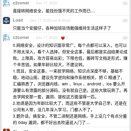
c2const
Dec 17, 2020
23
直接转网络安全，能找份饿不死的工作而已....
Losir
Dec 17, 2020 via Android
24
只能当个安服仔，各种加班驻场勉强维持生活这样子了
c2const
Dec 17, 2020
3
25
0.网络安全，设计的知识面非常广，每个点都可以深入，也可以
不用太深入，看个人选择，但安全这事，最后都是实战结果论成
败。上限高，攻方容易出彩；下限也低，搬砖写文档走形式，赚
个辛苦钱。如果年龄比较大，不建议转。
1.而且，安全这事，一来就学网络，知识点深度不够，基础不
稳，地动山摇，建议先学逆向和操作系统相关，把 C 精通了，
汇编熟悉了，浏览器内核、win 、linux 、android 、ios 要么开
源要么有泄露的部分源码，没有就自己逆。这些大致玩熟了。再
去学网安那一套，漏洞、提权这方面溜得一匹。
2.劝退是因为年龄比较大了，而这些不管是大学自己学，还是在
公司有人带，没几年深入学习，门都入不了。
3.题外话，搞安全，不管二进制还是网络，手上没几个有点分量
的 0day 漏洞，都不好出去吹逼说入门了....