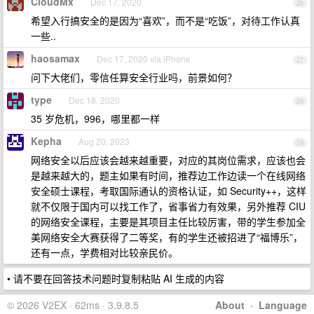
CloudMx
Dec 17, 2020
26
希望入行搞安全的是因为“喜欢”，而不是“吃饭”，对待工作认真
一些..
haosamax
Dec 17, 2020 via iPhone
27
问下大佬们，零信任算安全行业吗，前景如何？
type
Dec 18, 2020
28
35 岁危机，996，哪里都一样
Kepha
Aug 20, 2023
29
网络安全以后应该会越来越重要，对应的其岗位需求，应该也会
是越来越大的，题主如果有时间，推荐边工作边读一个在线网络
安全硕士课程，考取国际通认的资格认证，如 Security++，这样
就不仅限于国内可以找工作了，省事省力有效果，另外推荐 CIU
的网络安全课程，主要是其项目主任比较厉害，带的学生参加全
美网络安全大赛获得了二等奖，有的学生还被招进了“福博乐”，
还有一点，学费相对比较亲民价。
• 请不要在回答技术问题时复制粘贴 AI 生成的内容
© 2026 V2EX · 62ms · 3.9.8.5
About
·
Language