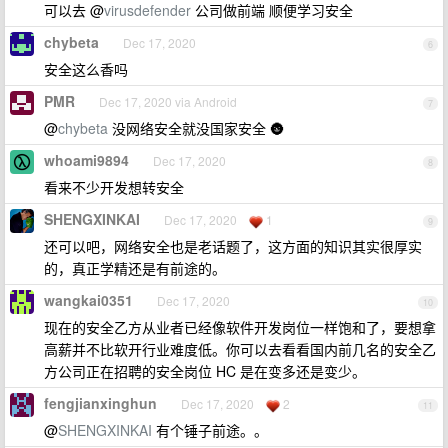
可以去 @
virusdefender
公司做前端 顺便学习安全
chybeta
Dec 17, 2020
6
安全这么香吗
PMR
Dec 17, 2020 via Android
7
@
chybeta
没网络安全就没国家安全 🌚
whoami9894
Dec 17, 2020
8
看来不少开发想转安全
SHENGXINKAI
Dec 17, 2020
1
9
还可以吧，网络安全也是老话题了，这方面的知识其实很厚实
的，真正学精还是有前途的。
wangkai0351
Dec 17, 2020
10
现在的安全乙方从业者已经像软件开发岗位一样饱和了，要想拿
高薪并不比软开行业难度低。你可以去看看国内前几名的安全乙
方公司正在招聘的安全岗位 HC 是在变多还是变少。
fengjianxinghun
Dec 17, 2020
2
11
@
SHENGXINKAI
有个锤子前途。。