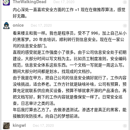
TheWalkingDead
Dec 17, 2020
3
内心深处一直喜欢安全方面的工作 +1 现在在做推荐算法，感觉
好无趣。
onice
Dec 17, 2020
4
看来楼主和我一样。我也是程序员，受不了 996，加上自己从小
的黑客梦。20 年去培训，顺利转行到信息安全。现在在一家公
司的信息安全部门。
直观的感受就是工作强度小了很多。由于公司信息安全处于初期
建设，大部分时间以写文档为主。比如员工制度准则，安全编码
规范，信息安全体系这些东西。一个文档一写就是一周这么写。
期间大部分时间都是划水，找现成的文档抄。
由于我是在甲方，把自己公司的信息安全搞好就行了，工作内容
没啥挑战，适合养老。工作方针就是缺啥补啥，公司有预算，预
算充足就联系供应商买设备，预算不够就拿开源的产品凑合。再
把文档写好，剩下的工作内容就是像保安一样了。日常安全巡
查，日志审计之类的活。
年后我打算去乙方了。去做渗透测试。渗透才是真正的黑客，能
接触到攻防技术。向自己的梦想前进。
kingwl
Dec 17, 2020
5