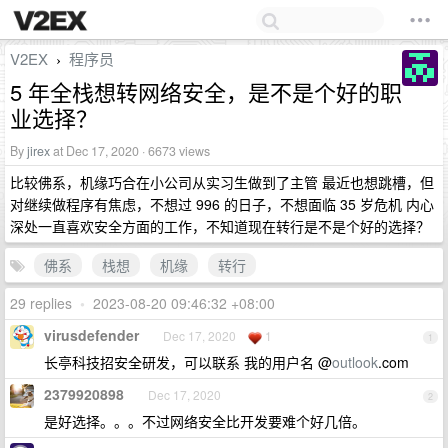
V2EX
程序员
›
5 年全栈想转网络安全，是不是个好的职
业选择？
By
jirex
at Dec 17, 2020 · 6673 views
比较佛系，机缘巧合在小公司从实习生做到了主管 最近也想跳槽，但
对继续做程序有焦虑，不想过 996 的日子，不想面临 35 岁危机 内心
深处一直喜欢安全方面的工作，不知道现在转行是不是个好的选择？
佛系
栈想
机缘
转行
29 replies
•
2023-08-20 09:46:32 +08:00
virusdefender
Dec 17, 2020
1
1
长亭科技招安全研发，可以联系 我的用户名 @
outlook
.com
2379920898
Dec 17, 2020
2
是好选择。。。不过网络安全比开发要难个好几倍。