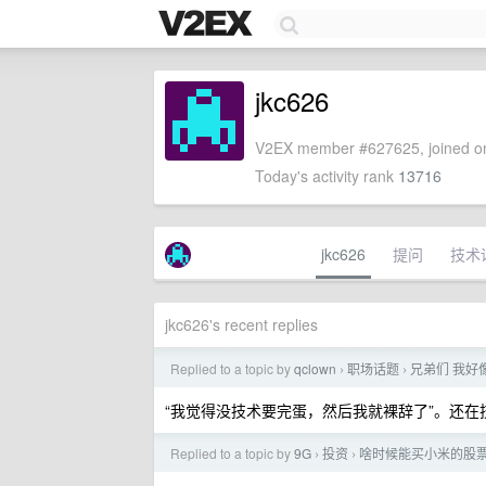
jkc626
V2EX member #627625, joined on
Today's activity rank
13716
jkc626
提问
技术
jkc626's recent replies
Replied to a topic by
qclown
职场话题
兄弟们 我好
›
›
“我觉得没技术要完蛋，然后我就裸辞了”。还在技术
Replied to a topic by
9G
投资
啥时候能买小米的股
›
›