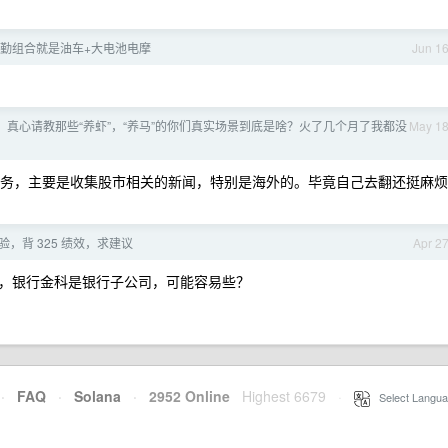
勤组合就是油车+大电池电摩
Jun 1
，真心请教那些“养虾”，“养马”的你们真实场景到底是啥？火了几个月了我都没
May 1
定时任务，主要是收集股市相关的新闻，特别是海外的。毕竟自己去翻还挺麻烦
验，背 325 绩效，求建议
Apr 2
，银行金科是银行子公司，可能容易些？
·
FAQ
·
Solana
·
2952 Online
Highest 6679
·
Select Langua