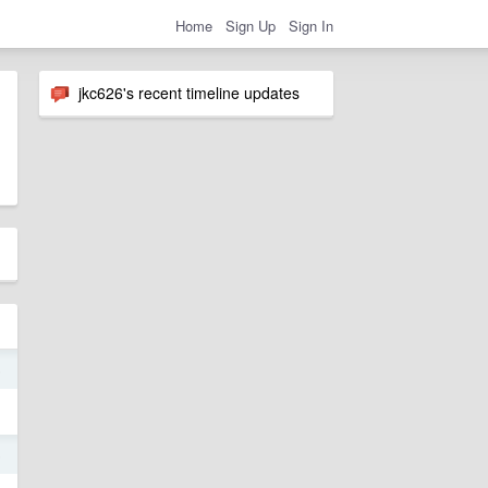
Home
Sign Up
Sign In
jkc626's recent timeline updates
6
5