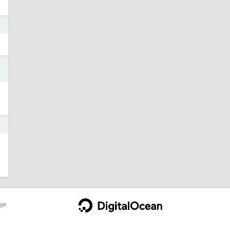
6
8
7
ge