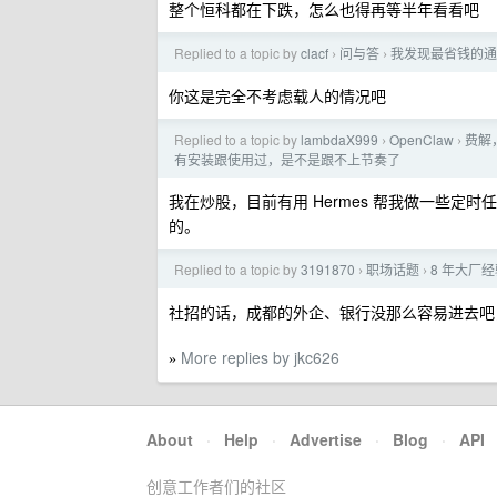
整个恒科都在下跌，怎么也得再等半年看看吧
Replied to a topic by
clacf
问与答
我发现最省钱的通
›
›
你这是完全不考虑载人的情况吧
Replied to a topic by
lambdaX999
OpenClaw
费解
›
›
有安装跟使用过，是不是跟不上节奏了
我在炒股，目前有用 Hermes 帮我做一些
的。
Replied to a topic by
3191870
职场话题
8 年大厂经
›
›
社招的话，成都的外企、银行没那么容易进去吧
More replies by jkc626
»
About
·
Help
·
Advertise
·
Blog
·
API
创意工作者们的社区