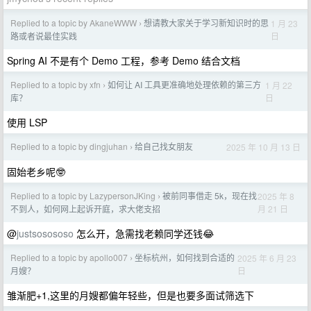
Replied to a topic by AkaneWWW
想请教大家关于学习新知识时的思
1 月 23
›
日
路或者说最佳实践
Spring AI 不是有个 Demo 工程，参考 Demo 结合文档
Replied to a topic by xfn
如何让 AI 工具更准确地处理依赖的第三方
1 月 22
›
日
库？
使用 LSP
Replied to a topic by dingjuhan
给自己找女朋友
2025 年 10 月 13 日
›
固始老乡呢🤓
Replied to a topic by LazypersonJKing
被前同事借走 5k，现在找
2025 年 8
›
月 21 日
不到人，如何网上起诉开庭，求大佬支招
@
justsosososo
怎么开，急需找老赖同学还钱😂
Replied to a topic by apollo007
坐标杭州，如何找到合适的
2025 年 6 月 23
›
日
月嫂？
雏渐肥+1,这里的月嫂都偏年轻些，但是也要多面试筛选下