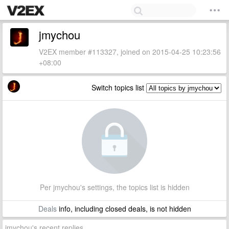
jmychou
V2EX member #113327, joined on 2015-04-25 10:23:56
+08:00
Switch topics list
Per jmychou's settings, the topics list is hidden
Deals
info, including closed deals, is not hidden
jmychou's recent replies