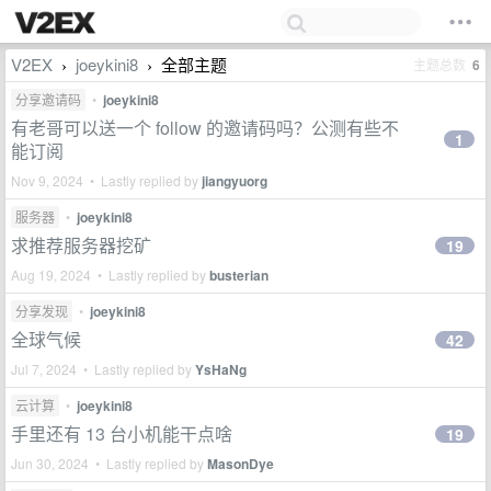
V2EX
joeykini8
全部主题
主题总数
6
›
›
分享邀请码
•
joeykini8
有老哥可以送一个 follow 的邀请码吗？公测有些不
1
能订阅
Nov 9, 2024 • Lastly replied by
jiangyuorg
服务器
•
joeykini8
求推荐服务器挖矿
19
Aug 19, 2024 • Lastly replied by
busterian
分享发现
•
joeykini8
全球气候
42
Jul 7, 2024 • Lastly replied by
YsHaNg
云计算
•
joeykini8
手里还有 13 台小机能干点啥
19
Jun 30, 2024 • Lastly replied by
MasonDye