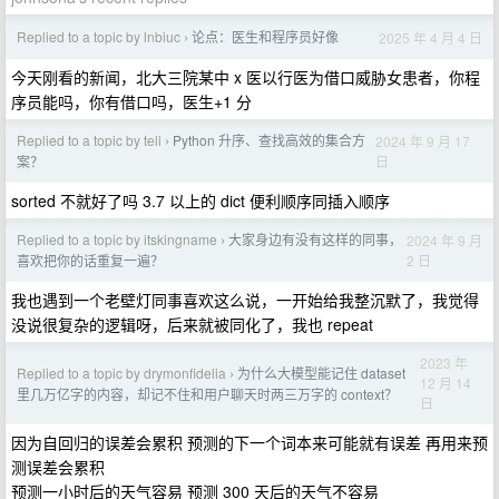
Replied to a topic by lnbiuc
论点：医生和程序员好像
2025 年 4 月 4 日
›
今天刚看的新闻，北大三院某中 x 医以行医为借口威胁女患者，你程
序员能吗，你有借口吗，医生+1 分
Replied to a topic by teli
Python 升序、查找高效的集合方
2024 年 9 月 17
›
日
案？
sorted 不就好了吗 3.7 以上的 dict 便利顺序同插入顺序
Replied to a topic by itskingname
大家身边有没有这样的同事，
2024 年 9 月
›
2 日
喜欢把你的话重复一遍？
我也遇到一个老壁灯同事喜欢这么说，一开始给我整沉默了，我觉得
没说很复杂的逻辑呀，后来就被同化了，我也 repeat
2023 年
Replied to a topic by drymonfidelia
为什么大模型能记住 dataset
›
12 月 14
里几万亿字的内容，却记不住和用户聊天时两三万字的 context？
日
因为自回归的误差会累积 预测的下一个词本来可能就有误差 再用来预
测误差会累积
预测一小时后的天气容易 预测 300 天后的天气不容易