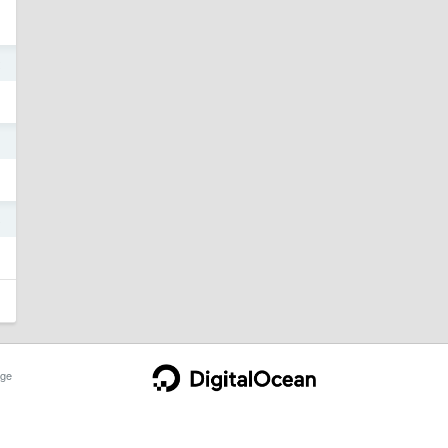
2
1
8
ge