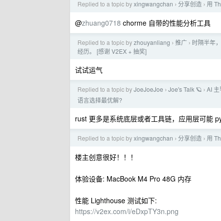
Replied to a topic by
xingwangchan
分享创造
用 T
›
›
@
zhuang0718
chorme 自带的性能分析工具
Replied to a topic by
zhouyanliang
推广
时隔半年，
›
›
经历。 [感谢 V2EX + 抽奖]
试试运气
Replied to a topic by
JoeJoeJoe
Joe's Talk 🪐
AI
›
›
语言选择最优解?
rust 更多是系统底层或者工具链，应用层可能 py
Replied to a topic by
xingwangchan
分享创造
用 T
›
›
楼主创意很好！！！
体验设备: MacBook M4 Pro 48G 内存
性能 Lighthouse 测试如下:
https://v2ex.com/i/eDxpTY3n.png