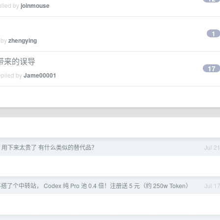
plied by
joinmouse
1
 by
zhengying
老外带来的误导
17
eplied by
Jame00001
cel 用下来太贵了 有什么类似的替代品？
Jul 2
了个中转站， Codex 纯 Pro 池 0.4 倍！注册送 5 元（约 250w Token）
Jul 1