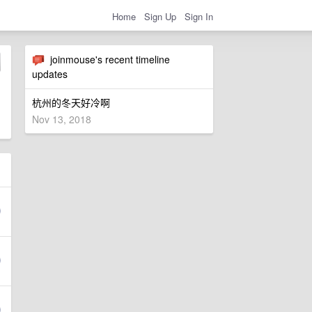
Home
Sign Up
Sign In
joinmouse's recent timeline
updates
杭州的冬天好冷啊
Nov 13, 2018