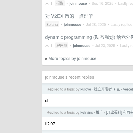
1
摄影
•
joinmouse
•
Sep 16, 2025
• Lastly re
对 V2EX 币的一点理解
Solana
•
joinmouse
•
Jul 28, 2025
• Lastly replied
dynamic programming (动态规划) 给
1
程序员
•
joinmouse
•
Jul 23, 2025
• Lastly r
More topics by joinmouse
»
joinmouse's recent replies
Replied to a topic by
kulove
独立开发者 👨‍💻
Ver
›
›
cf
Replied to a topic by
kelrvins
推广
[开业福利] 和同事搭
›
›
ID 97