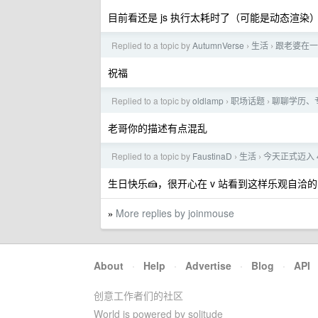
目前看还是 js 执行太耗时了（可能是动态渲
Replied to a topic by
AutumnVerse
生活
跟老婆在一
›
›
祝福
Replied to a topic by
oldlamp
职场话题
聊聊学历、
›
›
老哥你的描述有点混乱
Replied to a topic by
FaustinaD
生活
今天正式迈入 
›
›
生日快乐🍰，很开心在 v 站看到这样乐观自洽的
More replies by joinmouse
»
About
·
Help
·
Advertise
·
Blog
·
API
创意工作者们的社区
World is powered by solitude