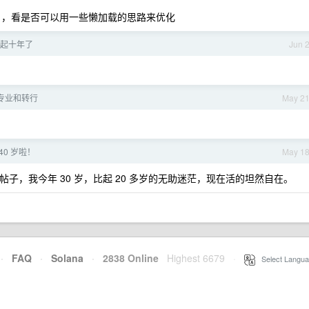
染），看是否可以用一些懒加载的思路来优化
起十年了
Jun 
专业和转行
May 2
40 岁啦！
May 1
帖子，我今年 30 岁，比起 20 多岁的无助迷茫，现在活的坦然自在。
·
FAQ
·
Solana
·
2838 Online
Highest 6679
·
Select Langua