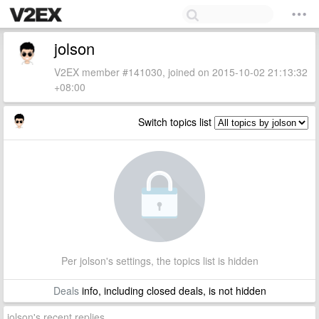
jolson
V2EX member #141030, joined on 2015-10-02 21:13:32
+08:00
Switch topics list
Per jolson's settings, the topics list is hidden
Deals
info, including closed deals, is not hidden
jolson's recent replies