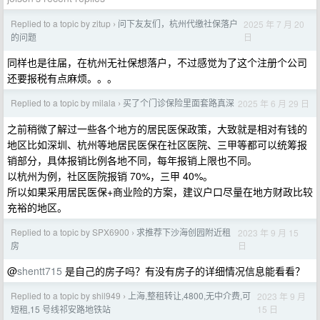
Replied to a topic by zitup
问下友友们，杭州代缴社保落户
2025 年 7 月 20
›
日
的问题
同样也是往届，在杭州无社保想落户，不过感觉为了这个注册个公司
还要报税有点麻烦。。。
Replied to a topic by milala
买了个门诊保险里面套路真深
2025 年 6 月 29 日
›
之前稍微了解过一些各个地方的居民医保政策，大致就是相对有钱的
地区比如深圳、杭州等地居民医保在社区医院、三甲等都可以统筹报
销部分，具体报销比例各地不同，每年报销上限也不同。
以杭州为例，社区医院报销 70%，三甲 40%。
所以如果采用居民医保+商业险的方案，建议户口尽量在地方财政比较
充裕的地区。
Replied to a topic by SPX6900
求推荐下沙海创园附近租
2023 年 9 月 15
›
日
房
@
shentt715
是自己的房子吗？有没有房子的详细情况信息能看看？
Replied to a topic by shil949
上海,整租转让,4800,无中介费,可
2023 年 9 月
›
15 日
短租,15 号线祁安路地铁站