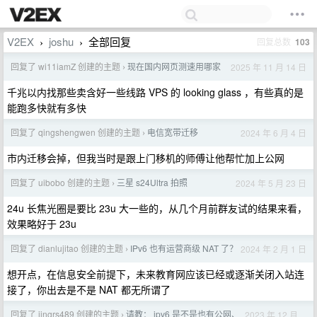
V2EX
joshu
全部回复
回复总数
103
›
›
回复了 wi11iamZ 创建的主题
现在国内网页测速用哪家
2025 年 11 月 14 日
›
千兆以内找那些卖含好一些线路 VPS 的 looking glass ，有些真的是
能跑多快就有多快
回复了 qingshengwen 创建的主题
电信宽带迁移
2024 年 6 月 4 日
›
市内迁移会掉，但我当时是跟上门移机的师傅让他帮忙加上公网
回复了 uibobo 创建的主题
三星 s24Ultra 拍照
2024 年 5 月 23 日
›
24u 长焦光圈是要比 23u 大一些的，从几个月前群友试的结果来看，
效果略好于 23u
回复了 dianlujitao 创建的主题
IPv6 也有运营商级 NAT 了？
2024 年 2 月 1 日
›
想开点，在信息安全前提下，未来教育网应该已经或逐渐关闭入站连
接了，你出去是不是 NAT 都无所谓了
回复了 jingrs489 创建的主题
请教： ipv6 是不是也有公网、
2023 年 12 月
›