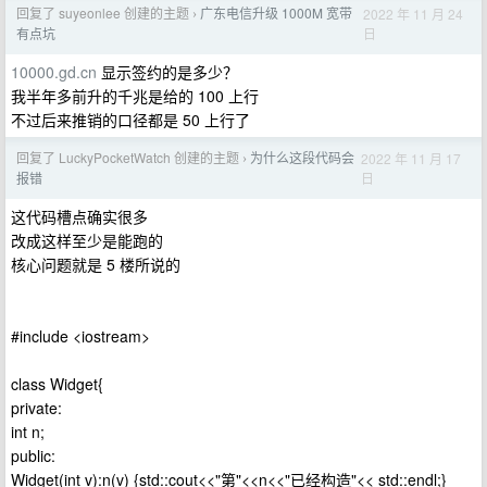
回复了 suyeonlee 创建的主题
广东电信升级 1000M 宽带
2022 年 11 月 24
›
日
有点坑
10000.gd.cn
显示签约的是多少？
我半年多前升的千兆是给的 100 上行
不过后来推销的口径都是 50 上行了
回复了 LuckyPocketWatch 创建的主题
为什么这段代码会
2022 年 11 月 17
›
日
报错
这代码槽点确实很多
改成这样至少是能跑的
核心问题就是 5 楼所说的
#include <iostream>
class Widget{
private:
int n;
public:
Widget(int v):n(v) {std::cout<<"第"<<n<<"已经构造"<< std::endl;}