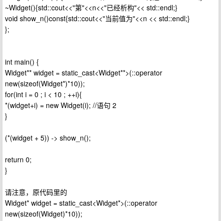
~Widget(){std::cout<<"第"<<n<<"已经析构"<< std::endl;}
void show_n()const{std::cout<<"当前值为"<<n << std::endl;}
};
int main() {
Widget** widget = static_cast<Widget**>(::operator
new(sizeof(Widget*)*10));
for(int i = 0 ; i < 10 ; ++i){
*(widget+i) = new Widget(i); //语句 2
}
(*(widget + 5)) -> show_n();
return 0;
}
请注意，原代码里的
Widget* widget = static_cast<Widget*>(::operator
new(sizeof(Widget)*10));