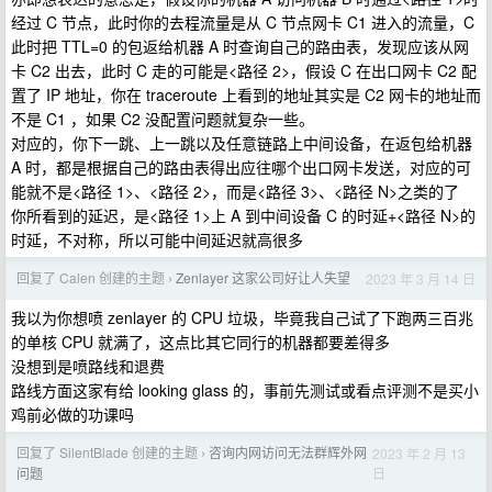
经过 C 节点，此时你的去程流量是从 C 节点网卡 C1 进入的流量，C
此时把 TTL=0 的包返给机器 A 时查询自己的路由表，发现应该从网
卡 C2 出去，此时 C 走的可能是<路径 2>，假设 C 在出口网卡 C2 配
置了 IP 地址，你在 traceroute 上看到的地址其实是 C2 网卡的地址而
不是 C1 ，如果 C2 没配置问题就复杂一些。
对应的，你下一跳、上一跳以及任意链路上中间设备，在返包给机器
A 时，都是根据自己的路由表得出应往哪个出口网卡发送，对应的可
能就不是<路径 1>、<路径 2>，而是<路径 3>、<路径 N>之类的了
你所看到的延迟，是<路径 1>上 A 到中间设备 C 的时延+<路径 N>的
时延，不对称，所以可能中间延迟就高很多
回复了 Calen 创建的主题
Zenlayer 这家公司好让人失望
2023 年 3 月 14 日
›
我以为你想喷 zenlayer 的 CPU 垃圾，毕竟我自己试了下跑两三百兆
的单核 CPU 就满了，这点比其它同行的机器都要差得多
没想到是喷路线和退费
路线方面这家有给 looking glass 的，事前先测试或看点评测不是买小
鸡前必做的功课吗
回复了 SilentBlade 创建的主题
咨询内网访问无法群辉外网
2023 年 2 月 13
›
日
问题