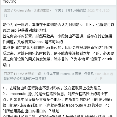
frrouting
回复了 OrdinaryMan 创建的主题
一个关于计算机网络的疑
2023 年 6 月 30
›
日
问
是否为同一网段，本质在于本侧是否认为对侧是 on-link ，也就是可以
通过 arp 包获得对端的地址
首先你这样的配置，必然导致某一小段路由不互通，或存在其它连接
性问题，又或者某些 host 是不可达的
本地 IP 肯定是认为对端是 on-link 的，因此会在局域网直接访问对方
反过来，对端在回包的时候的，是不能直接连接到本地 IP 的，必须要
通过你所设置的网关转发流量，除非目的 IP 为本地 IP 设置了 onlink
路由
回复了 LLaMA 创建的主题
为什么不管 traceroute 哪里，倒数几
2023 年 3 月
›
21 日
跳的延迟经常比最后一跳还高？
1 、去程路由和回程路由不是对称的，这在互联网上极为常见
2 、traceroute 提供的是去程路径信息，对应去程路径上的每个节
点，但如果中间设备配置有多个地址，你所看到的路径上的 IP 地址<
很可能是>该设备到源 IP （也就是发起 traceroute 机器的外网 IP ）
时所使用路由出口的接口的 IP 地址
亦即想表达的意思是，假设你的机器 A 访问机器 B 时通过<路径 1>时