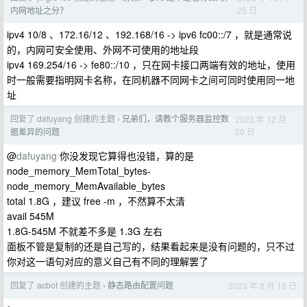
25 日
内网地址之分？
ipv4 10/8 、172.16/12 、192.168/16 -> ipv6 fc00::/7 ，就是通常说
的，内网可安全使用、外网不可使用的地址段
ipv4 169.254/16 -> fe80::/10 ，只在网卡接口两端有效的地址，使用
时一般需要指明网卡名称，在同机器不同网卡之间可同时使用同一地
址
回复了 dafuyang 创建的主题
兄弟们，请教个服务器监控数
2023 年 12 月
›
20 日
据差异的问题
@
dafuyang
你没发现它算得也没错，算的是
node_memory_MemTotal_bytes-
node_memory_MemAvailable_bytes
total 1.8G ，建议 free -m ，不然算不太清
avail 545M
1.8G-545M 不就差不多是 1.3G 左右
面板不管是复制的还是自己写的，结果看起来是没有问题的，只不过
你对这一语句对应的意义自己有不同的理解罢了
回复了 acbot 创建的主题
静态路由配置问题
2023 年 8 月 16 日
›