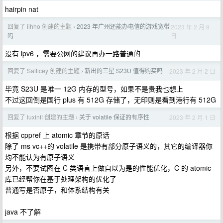
hairpin nat
回复了 iihho 创建的主题
2023 年广州还能办电信的游戏宽带
2023 年 2 月 9
›
日
吗
没有 ipv6 ，需要公网的建议再办一路普通的
回复了 Salticey 创建的主题
新出的三星 S23U 值得购买吗
2023 年 2 月 2 日
›
毕竟 S23U 是唯一 12G 内存的型号，如果不是贵我也想上
不过这回倒是国行 plus 有 512G 存储了，无印则是看到港行有 512G
回复了 luxinfl 创建的主题
关于 volatile 保证的有序性
2023 年 2 月 1 日
›
根据 cppref 上 atomic 章节的原话
除了 ms vc++的 volatile 是携带有部分原子语义的，其它的编译器你
均不能认为有原子语义
另外，不要试图在 C 类语言上做自以为是的性能优化，C 的 atomic
库已经帮你在基于处理架构的优化了
普通写是否原子，和体系结构有关
java 不了解