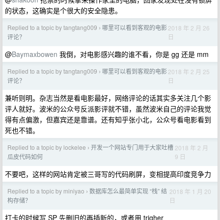
的状态，这确实是个很大的安全隐患。
Replied to a topic by tangtang009
哪里可以看到客观的电影
2018 年 2 月 26
›
日
评论？
@
Baymaxbowen
我倒，对电影感兴趣的谁不看，你是 gg 还是 mm
Replied to a topic by tangtang009
哪里可以看到客观的电影
2018 年 2 月 25
›
日
评论？
兼听则明。杂志当然是看电影最好，网络评论的话其实多关注几个影
评人就好。波米的公众号反派影评就不错，虽然波米自己的评论我觉
得有点偏激，但嘉宾还是靠谱。还有知乎张小北，公众号看电影看到
死也不错。
Replied to a topic by lockelee
开发一个网站专门用于大家吐槽
2018 年 2 月
›
9 日
瓜皮代码如何
不要吧，这样的网站肯定被三哥写的代码刷屏，变相提高印度竞争力
Replied to a topic by miniyao
数据库怎么最简单实现 “栈” 结
2018 年 1 月 20
›
日
构存储？
打卡的时候写 SP 先删旧的再插新的，或者用 trigher