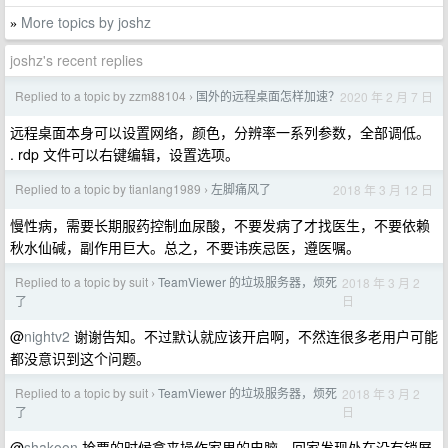
More topics by joshz
»
joshz's recent replies
Replied to a topic by zzm88104
国外的远程桌面怎样加速？
2020 年 2 月 7 日
›
远程桌面本身可以设置网络，颜色，分辨率一系列参数，全部调低。
. rdp 文件可以右键编辑，设置选项。
Replied to a topic by tianlang1989
左脚痛风了
2018 年 3 月 12 日
›
慢性病，需要长期服药控制血尿酸，不要发病了才找医生，不要依赖
秋水仙碱，副作用巨大。总之，不要讳疾忌医，遵医嘱。
Replied to a topic by suit
TeamViewer 的垃圾服务器，烦死
2018 年 3 月 2
›
日
了
@
nightv2
谢谢告知。不过默认就应该开启啊，不然连很多老用户可能
都没意识到这个问题。
Replied to a topic by suit
TeamViewer 的垃圾服务器，烦死
2018 年 3 月 2
›
日
了
@
shakoon
抢票的时候拿来操作家里的电脑，回家发现处在没有锁屏