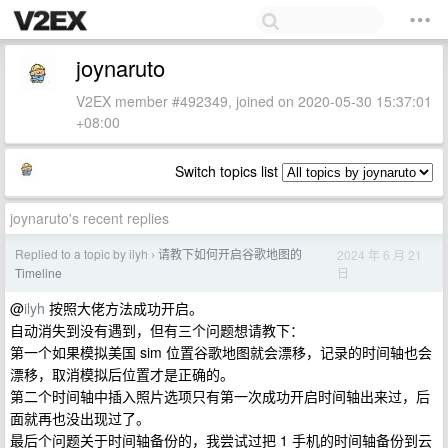
joynaruto
V2EX member #492349, joined on 2020-05-30 15:37:01
+08:00
Switch topics list
joynaruto's recent replies
Replied to a topic by ilyh
请教下如何开启谷歌地图的
2024 年 6 月 21
›
日
Timeline
@
ilyh
按照大佬方法成功开启。
自动消失到没有遇到，但有三个问题想请教下：
第一个如果模拟美国 sim 位置谷歌地图就会漂移，记录的时间轴也会
漂移，取消模拟后位置才是正确的。
第二个时间轴中插入照片选项只有第一次成功开启时间轴出来过，后
面就再也没出现过了。
最后个问题关于时间轴备份的，我尝试过把 1 手机的时间轴备份到云