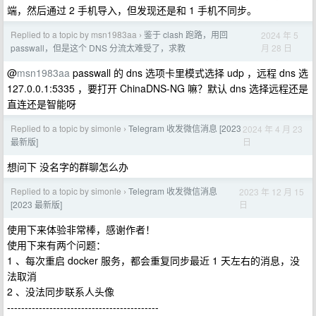
端，然后通过 2 手机导入，但发现还是和 1 手机不同步。
Replied to a topic by msn1983aa
鉴于 clash 跑路，用回
2024 年 5
›
月 28 日
passwall，但是这个 DNS 分流太难受了，求教
@
msn1983aa
passwall 的 dns 选项卡里模式选择 udp ，远程 dns 选
127.0.0.1:5335 ，要打开 ChinaDNS-NG 嘛？默认 dns 选择远程还是
直连还是智能呀
Replied to a topic by simonle
Telegram 收发微信消息 [2023
2024 年 4 月 23
›
日
最新版]
想问下 没名字的群聊怎么办
Replied to a topic by simonle
Telegram 收发微信消息
2023 年 12 月 15
›
日
[2023 最新版]
使用下来体验非常棒，感谢作者！
使用下来有两个问题：
1 、每次重启 docker 服务，都会重复同步最近 1 天左右的消息，没
法取消
2 、没法同步联系人头像
-------------------------------------------