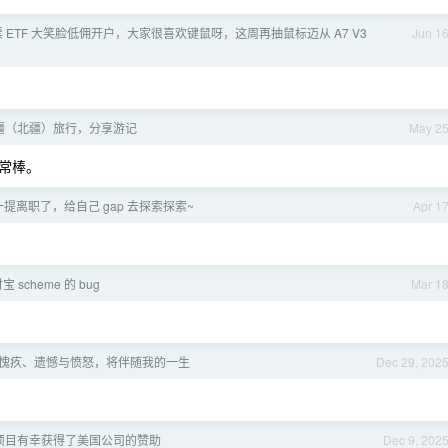
”股票 ETF 大笑脸低佣开户，大家很喜欢键鼠呀，这周再抽鼠标迈从 A7 V3
Jun 1
疆（北疆）旅行，分享游记
May 2
常棒。
提离职了，给自己 gap 去探索探索~
Apr 1
scheme 的 bug
Mar 1
责、愧疚、遗憾与愤怒，将伴随我的一生
Dec 29, 202
项目有幸获得了美国公司的赞助
Dec 9, 202