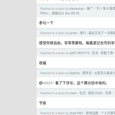
Replied to a topic by
daxiaolian
推广
“万 1 免 5
›
›
PRO+，键盘迈从 Ace 68 V2
参与一下
Replied to a topic by
lynan
旅行
最近又去了一次新
›
›
感觉你很自由，非常羡慕啦，每篇游记也写的非
Replied to a topic by
q2677855779
生活
准备下周一
›
›
祝福
Replied to a topic by
GopFei
程序员
大家怎么看支付宝 
›
›
@
rb6221
看了下评论，这个算比较中肯的。
Replied to a topic by
manr
生活
我的 2025，自
›
›
节哀
Replied to a topic by
zhyd1997
职场话题
个人开源
›
›