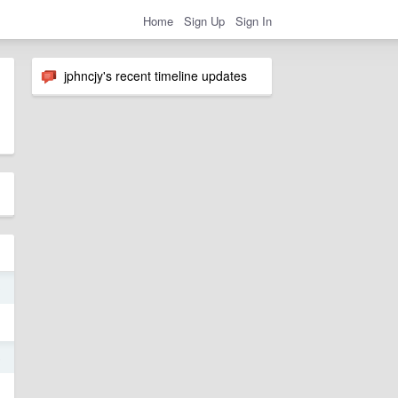
Home
Sign Up
Sign In
jphncjy's recent timeline updates
0
5