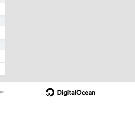
5
5
ge