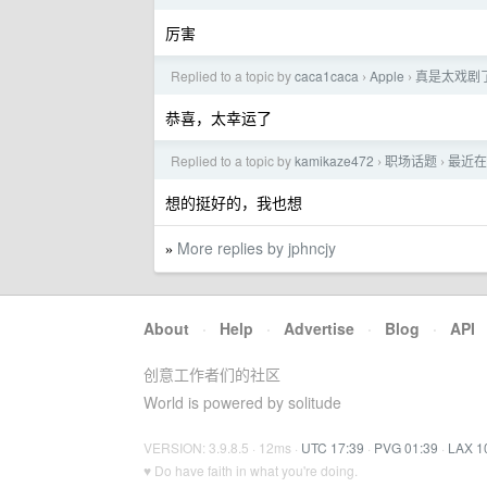
厉害
Replied to a topic by
caca1caca
Apple
真是太戏剧了，
›
›
恭喜，太幸运了
Replied to a topic by
kamikaze472
职场话题
最近在
›
›
想的挺好的，我也想
More replies by jphncjy
»
About
·
Help
·
Advertise
·
Blog
·
API
创意工作者们的社区
World is powered by solitude
VERSION: 3.9.8.5 · 12ms ·
UTC 17:39
·
PVG 01:39
·
LAX 1
♥ Do have faith in what you're doing.