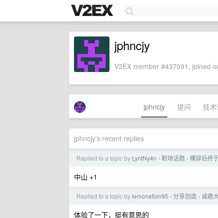
jphncjy
V2EX member #437091, joined on
jphncjy
提问
技术
jphncjy's recent replies
Replied to a topic by
LyntNy4n
职场话题
裸辞后终于拿
›
›
中山 +1
Replied to a topic by
lemonation95
分享创造
诚邀
›
›
体验了一下，挺有意思的