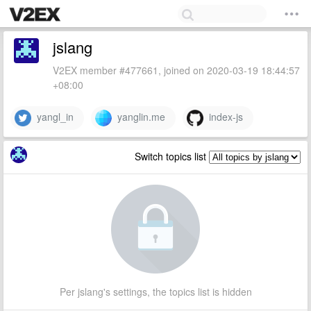
jslang
V2EX member #477661, joined on 2020-03-19 18:44:57
+08:00
yangl_in
yanglin.me
index-js
Switch topics list
Per jslang's settings, the topics list is hidden