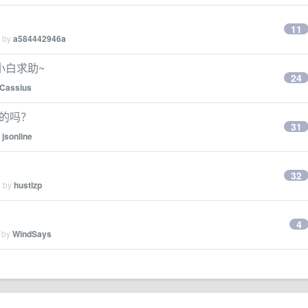
11
d by
a584442946a
小白求助~
24
Cassius
穷的吗？
31
y
jsonline
32
d by
hustlzp
4
d by
WindSays