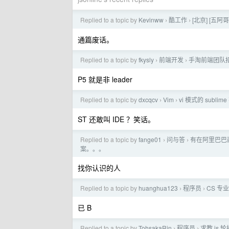
Replied to a topic by
Kevinww
酷工作
[北京] [五阿
›
›
通篇废话。
Replied to a topic by
fkysly
前端开发
手淘前端团队
›
›
P5 就是非 leader
Replied to a topic by
dxcqcv
Vim
vi 模式的 sublim
›
›
ST 还敢叫 IDE ？笑话。
Replied to a topic by
fange01
问与答
有在阿里巴巴
›
›
案。。。
找你认识的人
Replied to a topic by
huanghua123
程序员
CS 专
›
›
已 B
Replied to a topic by
TohsakaRin
程序员
求教 js 
›
›