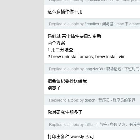
这么多插件你不用
Replied to a topic by
firemiles
问与答
mac 下 ema
›
›
遇到过 某个插件要自动更新
两个方案
1 用二分法查
2 brew uninstall emacs; brew install vim
Replied to a topic by
langzizx39
职场话题
下班时间
›
›
把会议纪要抄送给我
别忘了
Replied to a topic by
dopcn
程序员
程序员的眼界
›
›
你对研究生想多了
Replied to a topic by
triffic
问与答
各位 V 友，有
›
›
打印出各种 weekly 即可