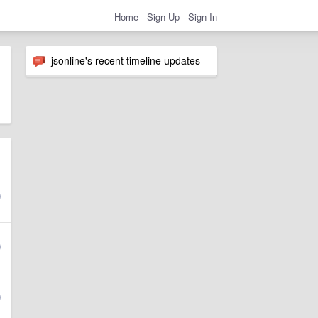
Home
Sign Up
Sign In
jsonline's recent timeline updates