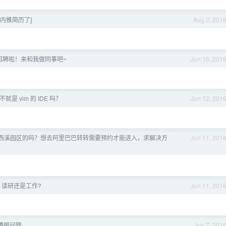
哥内推简历了]
Aug 2, 201
招聘啦！来和我做同事吧~
Jun 16, 201
e 不就是 vim 的 IDE 吗？
Jun 12, 201
西溪园区的吗？想去阿里巴巴转转需要预约才能进入，求解决方
Jun 11, 201
业 读研还是工作?
Jun 11, 201
轮播图问题
Jun 7, 201