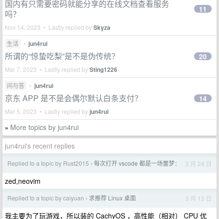
国内有只需要密码就能分享的在线文档查看服务
11
吗？
Nov 14, 2023 • Lastly replied by
Skyza
生活
•
jun4rui
所谓的“惊蛰吃梨”是不是伪传统？
20
Mar 7, 2023 • Lastly replied by
Sting1226
问与答
•
jun4rui
京东 APP 是不是会偶尔默认白条支付？
14
Mar 5, 2023 • Lastly replied by
jun4rui
More topics by jun4rui
»
jun4rui's recent replies
Replied to a topic by Rust2015
每次打开 vscode 都是一场噩梦：
3 月 24 日
›
zed,neovim
Replied to a topic by caiyuan
求推荐 Linux 桌面
3 月 13 日
›
我主要为了玩游戏，所以装的 CachyOS ，高性能（相对） CPU 优