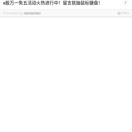
›
a股万一免五活动火热进行中！留言就抽鼠标键盘！
Promoted by
daxiaolian
PRO