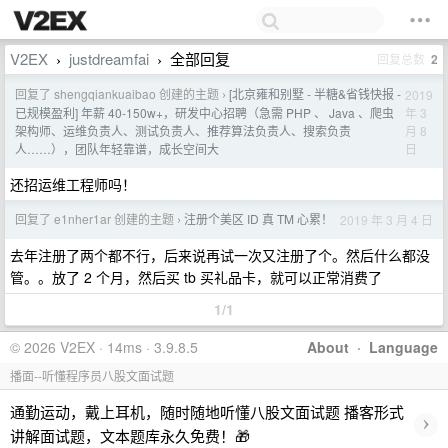
V2EX
justdreamfai
全部回复
回复总数
2
›
›
回复了 shengqiankuaibao 创建的主题
[北京雍和别墅 - 半糖&省钱快报 -
2019
›
年 3
已规模盈利] 年薪 40-150w+，研发中心招聘（急需 PHP 、 Java 、爬虫
月 8
架构师、运维负责人、测试负责人、推荐算法负责人、搜索负责
日
人……），团队年轻靠谱，成长空间大
还招运维工程师吗！
回复了 e1nher1ar 创建的主题
注册个美区 ID 真 TM 心累！
2019 年 3 月 4 日
›
去年注册了两个都不行，后来说再试一次又注册了个。然后什么都没
管。。放了 2 个月，然后买 tb 买礼品卡，就可以正常消费了
1/1
© 2026 V2EX · 14ms · 3.9.8.5
About
·
Language
播面--听懂程序员八股文面试题
通勤运动，戴上耳机，随时随地听懂八股文面试题 播客形式
›
讲解面试题，文本题库永久免费！🎁