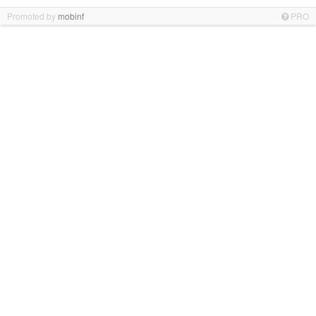
Promoted by
mobinf
PRO