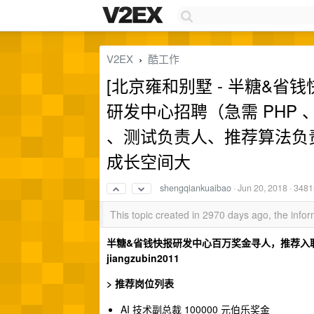
V2EX
酷工作
›
[北京雍和别墅 - 半糖&省钱快报
研发中心招聘（急需 PHP 
、测试负责人、推荐算法负
成长空间大
shengqiankuaibao
·
Jun 20, 2018
· 3481
This topic created in 2970 days ago, the inf
半糖&省钱快报研发中心百万奖金寻人，推荐入职就送伯
jiangzubin2011
> 推荐岗位列表
AI 技术副总裁 100000 元伯乐奖金