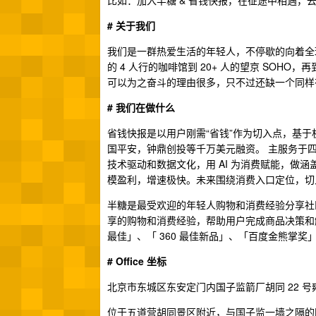
比如：加入半糖 & 省钱快报，在征途中相遇，
# 关于我们
我们是一群热爱生活的年轻人，不停歇的向着全
的 4 人行的咖啡馆到 20+ 人的望京 SOH
可以为之奋斗的理由很多，只不过还缺一个同样
# 我们在做什么
省钱快报是以用户刚需“省钱”作为切入点，基
国平安，钟鼎创投等千万美元融资。 主服务于
技术驱动和数据文化，用 AI 为消费赋能，做
模盈利，增速极快。未来围绕消费入口定位，切
半糖是最受欢迎的年轻人购物和消费经验分享社区，
享的购物和消费经验，帮助用户完成商品决策和
最佳」、「 360 最佳新品」、「百度金熊掌奖
# Office 坐标
北京市东城区东安定门内国子监箭厂胡同 22 号
位于五道营胡同景区附近，与国子监一墙之隔的四