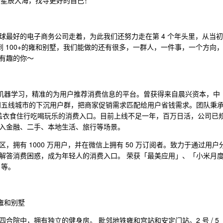
去星辰大海，找寻更好的自己！
球最好的电子商务公司走着，为此我们还努力走在第 4 个年头里，从当初
O，再到 100+的雍和别墅，我们能做的还有很多，一群人，一件事，一个方向
有趣的你～
于机器学习，精准的为用户推荐消费信息的平台。曾获得来自晨兴资本，中
四五线城市的下沉用户群，把商家促销需求匹配给用户省钱需求。团队秉
涵盖衣食住行吃喝玩乐的消费入口。目前上线不足一年，百万日活，公司已
入金融、二手、本地生活、旅行等场景。
拥有 1000 万用户，并在微信上拥有 50 万订阅者。致力于通过用户
解答消费困惑，成为年轻人的消费入口。 荣获「最美应用」、「小米月
」等。
雍和别墅
合院中，拥有独立的健身房。 毗邻地铁雍和宫站和安定门站。2 号 / 5