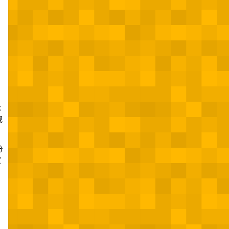
，
承
规
分
度