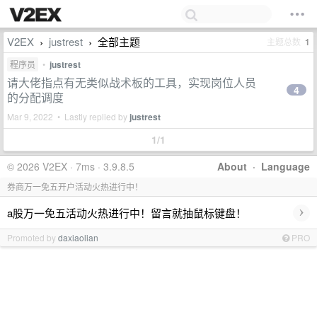
V2EX
justrest
全部主题
主题总数
1
›
›
程序员
•
justrest
请大佬指点有无类似战术板的工具，实现岗位人员
4
的分配调度
Mar 9, 2022 • Lastly replied by
justrest
1/1
© 2026 V2EX · 7ms · 3.9.8.5
About
·
Language
券商万一免五开户活动火热进行中！
›
a股万一免五活动火热进行中！留言就抽鼠标键盘！
Promoted by
daxiaolian
PRO