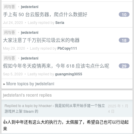
问与答
•
jwdstefani
手上有 50 台云服务器，爬点什么数据好
10
Jul 24, 2020 • Lastly replied by
Seria
问与答
•
jwdstefani
大家注意了千万别买垃圾云米的电器
18
May 29, 2020 • Lastly replied by
PbCopy111
问与答
•
jwdstefani
假如今年冬天疫情再来，今年 618 应该屯点什么呢
29
Sep 5, 2020 • Lastly replied by
guangming3055
More topics by jwdstefani
»
jwdstefani's recent replies
Replied to a topic by hhacker
我是如何从零开始手搓一个独立
2025 年 1 月
›
4 日
游戏并上架 Steam 的
👍人到中年还有这么大的执行力，太佩服了，希望自己也可以行动起
来