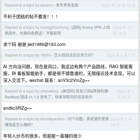
Replied to a topic by davelm
发冬季奖金啦
2024 年 12 月 19 日
›
不利于团结的帖不要发！！！
Replied to a topic by huangzhouhong
[送码] Anony VPN 上线
2024 年 10
›
月 15 日
两周年，兑换码免费送！开箱即用
求个码 谢谢
jwd1986@163.com
Replied to a topic by 1800x
怎么找创业的业务方向？
2024 年 5 月 7 日
›
AI 方向没问题，现在是风口，我这边有两个产品路线，RAG 智能客
服，BI 看板智能助手，都是很不错靠谱的，无限接近技术变现，可以
深入交流下。wechat 联系：anV3c2VmZg==
Replied to a topic by clhcowboy
[🎁送码] 信息订阅&降噪利器-
2024 年 3
›
月 28 日
Redfeed 锐读 v1.1.0 发布了，快来领取你的信息助手
andkc3RlZg==
Replied to a topic by donotquestion
问个问题，我老婆的老表
2024 年 3 月
›
28 日
赚钱是怎么赚的？
年轻人炒币的很多，但是能一直赚的很少