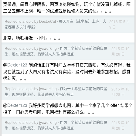
宽带通，简直心理阴影，网页浏览慢如狗，玩个守望没事儿掉线，隔
三岔五连不上网，唯一的优点就是维修人员来的快。。。。
Replied to a topic by DoctorCat
每天开车（或坐车）上班，大
2016 年 5 月
›
9 日
家都用多长时间呢？
北京，地铁接近一小时。。。。
Replied to a topic by jycworking
作为一个希望从事前端的应届
2015 年 10
›
月 28 日
生，现在很是迷茫，恳请过来人能指点指点
@
Dexter123
闲的话正好有时间去学学其它东西呗，有失必有得，我
现在就是到了大四又有考试又有实验，没时间去外地参加校招，感觉
很幻灭。。。
Replied to a topic by jycworking
作为一个希望从事前端的应届
2015 年 10
›
月 28 日
生，现在很是迷茫，恳请过来人能指点指点
@
Dexter123
我好多同学都想去电网，其中一个拿了几个 offer 结果全
拒了一门心思考电网，电网福利有那么好么。。。
Replied to a topic by jycworking
作为一个希望从事前端的应届
2015 年 10
›
月 28 日
生，现在很是迷茫，恳请过来人能指点指点