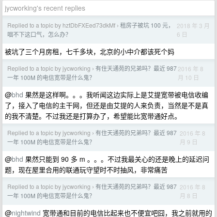
jycworking's recent replies
Replied to a topic by hztDbFXEed73dkMf
租房子被坑 100 元，
2018 年 3 月
›
6 日
咽不下这口气，怎么办？
被坑了三个月房租，七千多块，北京的小中介都该死个妈
Replied to a topic by jycworking
有住天通苑的兄弟吗？最近 987
2016 年 8
›
月 10 日
一年 100M 的电信宽带是什么鬼？
@
bhd
果然是这样啊。。。我听闻这边实际上是艾提宽带被电信收编
了，接入了电信的主干网，但还是由艾提的人来负责，当然是不是真
的我不清楚。不过我还是打算办了，希望能比宽带通好点。
Replied to a topic by jycworking
有住天通苑的兄弟吗？最近 987
2016 年 8
›
月 9 日
一年 100M 的电信宽带是什么鬼？
@
bhd
果然只能到 90 多 m 。。。不过我最关心的还是晚上的延迟问
题，现在屋里合用的联通玩守望时不时抽风，非常痛苦
Replied to a topic by jycworking
有住天通苑的兄弟吗？最近 987
2016 年 8
›
月 8 日
一年 100M 的电信宽带是什么鬼？
@
nightwind
宽带通和目前的电信比起来也不便宜吧囧，我之前就用的