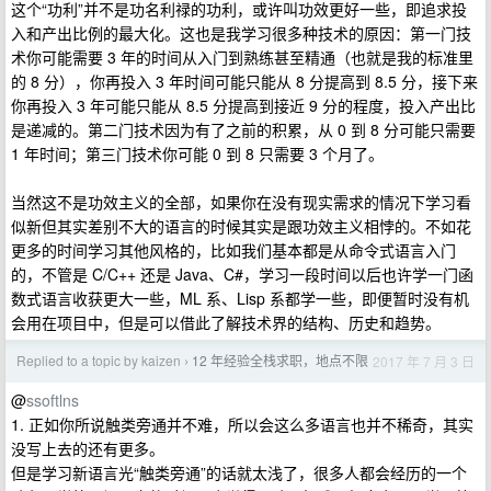
这个“功利”并不是功名利禄的功利，或许叫功效更好一些，即追求投
入和产出比例的最大化。这也是我学习很多种技术的原因：第一门技
术你可能需要 3 年的时间从入门到熟练甚至精通（也就是我的标准里
的 8 分），你再投入 3 年时间可能只能从 8 分提高到 8.5 分，接下来
你再投入 3 年可能只能从 8.5 分提高到接近 9 分的程度，投入产出比
是递减的。第二门技术因为有了之前的积累，从 0 到 8 分可能只需要
1 年时间；第三门技术你可能 0 到 8 只需要 3 个月了。
当然这不是功效主义的全部，如果你在没有现实需求的情况下学习看
似新但其实差别不大的语言的时候其实是跟功效主义相悖的。不如花
更多的时间学习其他风格的，比如我们基本都是从命令式语言入门
的，不管是 C/C++ 还是 Java、C#，学习一段时间以后也许学一门函
数式语言收获更大一些，ML 系、Lisp 系都学一些，即便暂时没有机
会用在项目中，但是可以借此了解技术界的结构、历史和趋势。
Replied to a topic by kaizen
12 年经验全栈求职，地点不限
2017 年 7 月 3 日
›
@
ssoftlns
1. 正如你所说触类旁通并不难，所以会这么多语言也并不稀奇，其实
没写上去的还有更多。
但是学习新语言光“触类旁通”的话就太浅了，很多人都会经历的一个