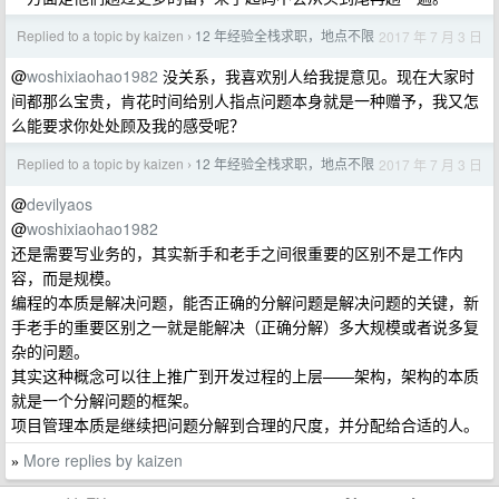
Replied to a topic by kaizen
12 年经验全栈求职，地点不限
2017 年 7 月 3 日
›
@
woshixiaohao1982
没关系，我喜欢别人给我提意见。现在大家时
间都那么宝贵，肯花时间给别人指点问题本身就是一种赠予，我又怎
么能要求你处处顾及我的感受呢？
Replied to a topic by kaizen
12 年经验全栈求职，地点不限
2017 年 7 月 3 日
›
@
devilyaos
@
woshixiaohao1982
还是需要写业务的，其实新手和老手之间很重要的区别不是工作内
容，而是规模。
编程的本质是解决问题，能否正确的分解问题是解决问题的关键，新
手老手的重要区别之一就是能解决（正确分解）多大规模或者说多复
杂的问题。
其实这种概念可以往上推广到开发过程的上层——架构，架构的本质
就是一个分解问题的框架。
项目管理本质是继续把问题分解到合理的尺度，并分配给合适的人。
More replies by kaizen
»