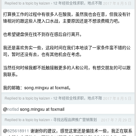
Replied to a topic by kaizen
12 年经验全栈求职，地点不限
2017 年 8 月 5 日
›
打算换工作的过程中有很多人在酸我，虽然我也会在意，但我没有针
锋相对的跟这些人搅入口水战，主要原因还是不想浪费精力吧。
也希望键盘侠在找不到存在感后自行离开。
我还是喜欢务实一些，这段时间在我们本地谈了一家条件蛮不错的公
司，暂时还没有去，也有其他机会在考虑。
当然任何时候我都不抵触接触更多的人和公司，有想交朋友的可以跟
我联系。
我的邮箱：song.mingxu at foxmail。
Replied to a topic by kaizen
12 年经验全栈求职，地点不限
2017 年 8 月 5 日
›
@
notlsd
song.mingxu at foxmail
Replied to a topic by kaizen
寻找远程品牌推广营销策划
2017 年 7 月 29 日
›
@
825618911
谢谢你的建议，感觉这里还是偏技术一些，我正在联系