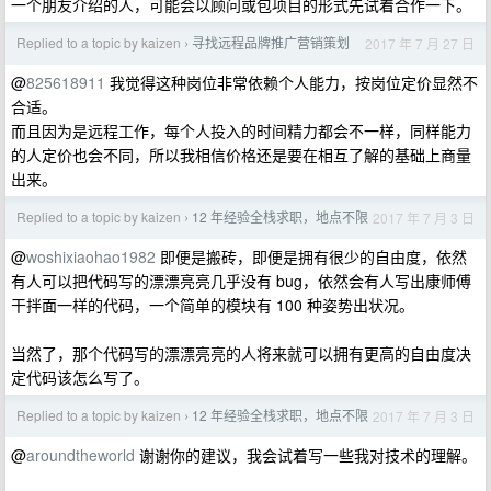
一个朋友介绍的人，可能会以顾问或包项目的形式先试着合作一下。
Replied to a topic by kaizen
寻找远程品牌推广营销策划
2017 年 7 月 27 日
›
@
825618911
我觉得这种岗位非常依赖个人能力，按岗位定价显然不
合适。
而且因为是远程工作，每个人投入的时间精力都会不一样，同样能力
的人定价也会不同，所以我相信价格还是要在相互了解的基础上商量
出来。
Replied to a topic by kaizen
12 年经验全栈求职，地点不限
2017 年 7 月 3 日
›
@
woshixiaohao1982
即便是搬砖，即便是拥有很少的自由度，依然
有人可以把代码写的漂漂亮亮几乎没有 bug，依然会有人写出康师傅
干拌面一样的代码，一个简单的模块有 100 种姿势出状况。
当然了，那个代码写的漂漂亮亮的人将来就可以拥有更高的自由度决
定代码该怎么写了。
Replied to a topic by kaizen
12 年经验全栈求职，地点不限
2017 年 7 月 3 日
›
@
aroundtheworld
谢谢你的建议，我会试着写一些我对技术的理解。