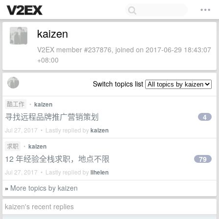
kaizen
V2EX member #237876, joined on 2017-06-29 18:43:07
+08:00
Switch topics list
酷工作
•
kaizen
寻找远程品牌推广营销策划
4
Jul 27, 2017 • Lastly replied by
kaizen
求职
•
kaizen
12 年经验全栈求职，地点不限
79
Jul 27, 2017 • Lastly replied by
lihelen
More topics by kaizen
»
kaizen's recent replies