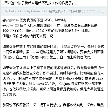
_不过这个帖子看起来是起不到找工作的作用了。_
Replied to a topic by kaizen
12 年经验全栈求职，地点不限
2017 年 7 月 3 日
›
@
ycge234
因为我写的不是 MVC、MVVM。
@
yoke123
每个人的人生路线都不一样，我没办法保证说的话是
100%正确的，即便是 100%正确的也不能保证对你也适用。
但是如果你想听的话我可以说一说：
如果你还在前 3 年的陡峭的攀升阶段，那我建议你第一、先把手头这
一门语言学精；第二、牢记编程是为了解决问题的，要学会找到正确
的问题，自上而下的分解问题；第三、自下而上的梳理代码。
如果你做了 3 年以上了有了自己的技术追求以后，我觉得最重要的一
点是不要做原教旨主义者，即不要过于纠结纯粹性。比如可能会有人
说 Python 的面向对象特性不完整，所以 Python 不好；或者说 Java
的 FP 支持太弱，所以 Java 是垃圾； Clojure 连尾递归优化都不支
持，也敢叫函数式语言。当然上面这些都是我编的，但是大概就是这
么个意思。
前面说不做原教旨主义，接下来我想说，我喜欢做功利主义者。当然