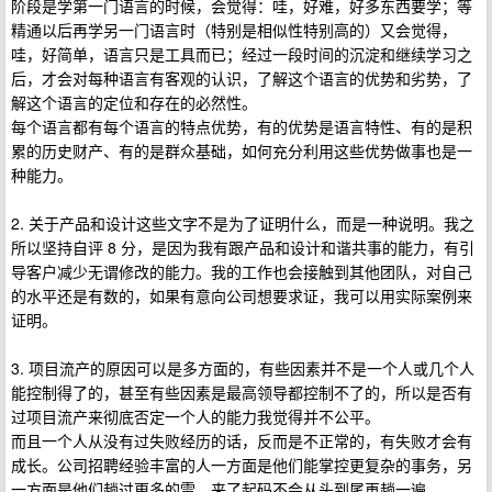
阶段是学第一门语言的时候，会觉得：哇，好难，好多东西要学；等
精通以后再学另一门语言时（特别是相似性特别高的）又会觉得，
哇，好简单，语言只是工具而已；经过一段时间的沉淀和继续学习之
后，才会对每种语言有客观的认识，了解这个语言的优势和劣势，了
解这个语言的定位和存在的必然性。
每个语言都有每个语言的特点优势，有的优势是语言特性、有的是积
累的历史财产、有的是群众基础，如何充分利用这些优势做事也是一
种能力。
2. 关于产品和设计这些文字不是为了证明什么，而是一种说明。我之
所以坚持自评 8 分，是因为我有跟产品和设计和谐共事的能力，有引
导客户减少无谓修改的能力。我的工作也会接触到其他团队，对自己
的水平还是有数的，如果有意向公司想要求证，我可以用实际案例来
证明。
3. 项目流产的原因可以是多方面的，有些因素并不是一个人或几个人
能控制得了的，甚至有些因素是最高领导都控制不了的，所以是否有
过项目流产来彻底否定一个人的能力我觉得并不公平。
而且一个人从没有过失败经历的话，反而是不正常的，有失败才会有
成长。公司招聘经验丰富的人一方面是他们能掌控更复杂的事务，另
一方面是他们趟过更多的雷，来了起码不会从头到尾再趟一遍。