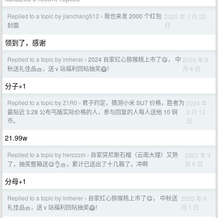
Replied to a topic by jianchang512
我也来发 2000 个红包
2025 年 1 月 22
›
日
封面
领到了，感谢
Replied to a topic by imherer
2024 自家红心猕猴桃上市了😋， 中
2024 年 9
›
月 4 日
秋送礼佳品🧺，送 v 站福利回帖抽奖🥝！
分子+1
Replied to a topic by Z1R0
君子约定，猜测小米 SU7 价格，胜者为
2024 年
›
3 月 12
最贴近 3.28 公布丐版实际价格的人，参与回复的人每人送他 10 铜
日
币。
21.99w
Replied to a topic by herozzm
自家突尼斯石榴（云南大理）又熟
2023 年 9
›
月 6 日
了，抽奖整箱送😋👌🧺，累计已送出了十几箱了，冲啊
分母+1
Replied to a topic by imherer
自家红心猕猴桃上市了😋， 中秋送
2023 年 9
›
月 1 日
礼佳品🧺，送 v 站福利回帖抽奖🥝！