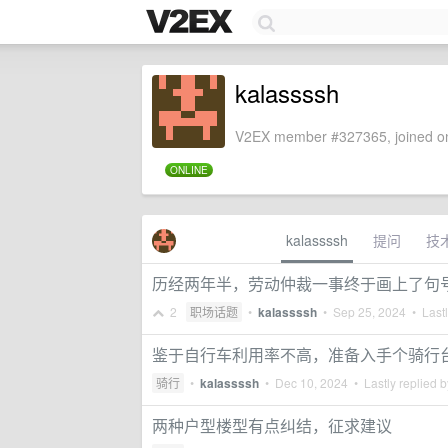
kalassssh
V2EX member #327365, joined on
ONLINE
kalassssh
提问
技
历经两年半，劳动仲裁一事终于画上了句
2
职场话题
•
kalassssh
•
Sep 25, 2024
• Lastl
鉴于自行车利用率不高，准备入手个骑行
骑行
•
kalassssh
•
Dec 10, 2024
• Lastly replied 
两种户型楼型有点纠结，征求建议