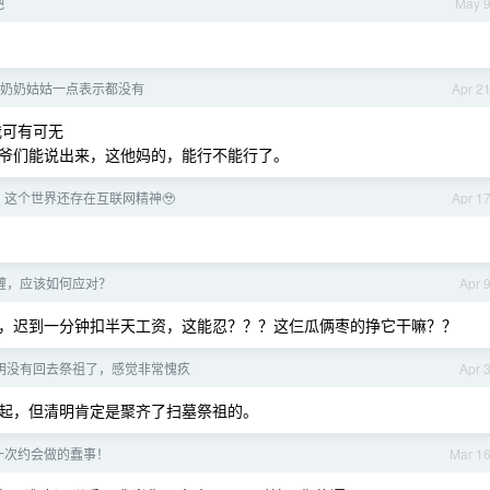
吧
May 
奶奶姑姑一点表示都没有
Apr 2
我可有可无
爷们能说出来，这他妈的，能行不能行了。
了，这个世界还存在互联网精神🥹
Apr 1
缠，应该如何应对？
Apr 
，迟到一分钟扣半天工资，这能忍？？？这仨瓜俩枣的挣它干嘛？？
明没有回去祭祖了，感觉非常愧疚
Apr 
起，但清明肯定是聚齐了扫墓祭祖的。
一次约会做的蠢事！
Mar 1