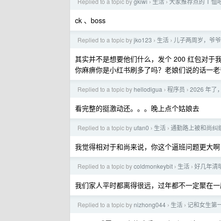
Replied to a topic by
gkiwi
生活
大家推荐点的 T 恤
›
›
ck 、boss
Replied to a topic by
jko123
生活
儿子两周岁，爷爷
›
›
其实并不是想要他们什么，发个 200 红包对于
你麻痹你是小红书刷多了吗？老娘们说的话一老
Replied to a topic by
hellodigua
程序员
2026 年
›
›
看完整的挺激动还。。。晚上点个姑娘去
Replied to a topic by
ufan0
生活
通勤路上被和尚纠
›
›
我觉得相对于和尚来说，你这个逼班问题更大啊
Replied to a topic by
coldmonkeybit
生活
好几年清
›
›
我们家人平时都离得很远，过年都不一定聚在一
Replied to a topic by
nizhong044
生活
记和女生第
›
›