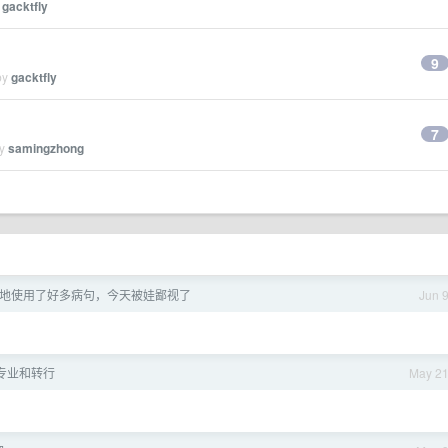
y
gacktfly
9
by
gacktfly
7
by
samingzhong
地使用了好多病句，今天被娃鄙视了
Jun 
专业和转行
May 2