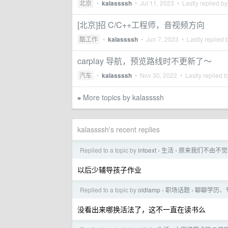
北京
•
kalassssh
•
Jul 11, 2023
• Lastly replied b
[北京]招 C/C++工程师，音视频方向
酷工作
•
kalassssh
•
Jun 7, 2023
• Lastly replied 
carplay 导航，预览路线时不更新了～
汽车
•
kalassssh
•
Nov 30, 2022
• Lastly replied 
More topics by kalassssh
»
kalassssh's recent replies
Replied to a topic by
intoext
生活
原来我们不由不觉
›
›
以后少辅导孩子作业
Replied to a topic by
oldlamp
职场话题
聊聊学历、
›
›
没看出来哪换活法了，这不一直在读书么