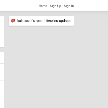
Home
Sign Up
Sign In
kalassssh's recent timeline updates