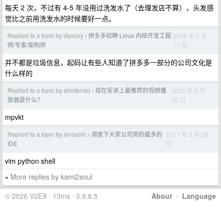
每天 2 次，不过有 4-5 年没用过洗发水了（去理发店不算），头发感
觉比之前用洗发水的时候要好一点。
Replied to a topic by diproxy
拼多多招聘 Linux 内核开发工程
2025 年 3 月
›
11 日
师/专家/架构师
并不都是垃圾信息，起码让有些人知道了拼多多一部分的公司文化是
什么样的
Replied to a topic by shintendo
现在安卓上最推荐的视频播
2025 年 2 月
›
26 日
放器是什么？
mpvkt
Replied to a topic by sinoairlc
调查下大家公司用的最多的
2017 年 3 月 28
›
日
IDE
vim python shell
More replies by kami2soul
»
© 2026 V2EX · 13ms · 3.9.8.5
About
·
Language