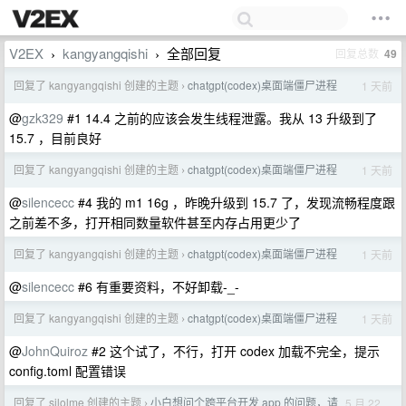
V2EX
kangyangqishi
全部回复
回复总数
49
›
›
回复了 kangyangqishi 创建的主题
chatgpt(codex)桌面端僵尸进程
1 天前
›
@
gzk329
#1 14.4 之前的应该会发生线程泄露。我从 13 升级到了
15.7 ，目前良好
回复了 kangyangqishi 创建的主题
chatgpt(codex)桌面端僵尸进程
1 天前
›
@
silencecc
#4 我的 m1 16g ，昨晚升级到 15.7 了，发现流畅程度跟
之前差不多，打开相同数量软件甚至内存占用更少了
回复了 kangyangqishi 创建的主题
chatgpt(codex)桌面端僵尸进程
1 天前
›
@
silencecc
#6 有重要资料，不好卸载-_-
回复了 kangyangqishi 创建的主题
chatgpt(codex)桌面端僵尸进程
1 天前
›
@
JohnQuiroz
#2 这个试了，不行，打开 codex 加载不完全，提示
config.toml 配置错误
回复了 silolme 创建的主题
小白想问个跨平台开发 app 的问题，请
5 月 22
›