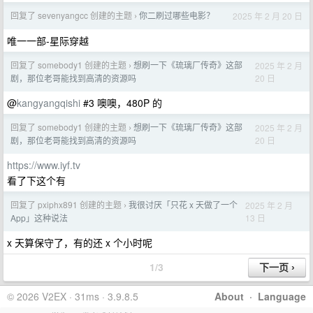
回复了 sevenyangcc 创建的主题
你二刷过哪些电影？
2025 年 2 月 20 日
›
唯一一部-星际穿越
回复了 somebody1 创建的主题
想刷一下《琉璃厂传奇》这部
2025 年 2 月
›
20 日
剧，那位老哥能找到高清的资源吗
@
kangyangqishi
#3 噢噢，480P 的
回复了 somebody1 创建的主题
想刷一下《琉璃厂传奇》这部
2025 年 2 月
›
20 日
剧，那位老哥能找到高清的资源吗
https://www.iyf.tv
看了下这个有
回复了 pxiphx891 创建的主题
我很讨厌「只花 x 天做了一个
2025 年 2 月
›
13 日
App」这种说法
x 天算保守了，有的还 x 个小时呢
1/3
© 2026 V2EX · 31ms · 3.9.8.5
About
·
Language