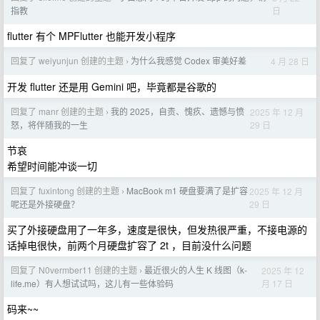
日
指教
flutter 有个 MPFlutter 也能开发小程序
回复了 weiyunjun 创建的主题
为什么我感觉 Codex 审美好差
4 月 28 日
›
开发 flutter 还是用 Gemini 吧，毕竟都是谷歌的
回复了 manr 创建的主题
我的 2025，自责、愧疚、遗憾与愤
2025 年 12 月
›
29 日
怒，将伴随我的一生
节哀
希望时间能冲谈一切
回复了 fuxintong 创建的主题
MacBook m1 硬盘要满了是扩容
2025 年 12 月
›
29 日
呢还是外接硬盘？
买了外接硬盘用了一年多，速度是很快，但发热很严重，不接电源的
话掉电很快，前两个月硬盘扩容了 2t ，目前没什么问题
回复了 N0vermber11 创建的主题
最近很火的人生 K 线图（k-
2025 年 12
›
月 17 日
life.me）有人想试试吗，这儿有一些体验码
码来~~