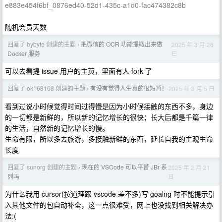
e883e454f6bf_0876ed40-52d1-435c-a1d0-fac474382c8b
随机会员天数
回复了 bybyte 创建的主题
把微信的 OCR 功能提取出来做
2025 年 3 月 26
›
日
Docker 服务
可以去看提 issue 用户的主页，里面有人 fork 了
回复了 ok168168 创建的主题
有没有觉得人生真的很短暂！
2025 年 3 月 5 日
›
看到过说小时候觉得时间过得慢是因为小时候接触的东西不多，身边
的一切都是新鲜的，所以新的记忆增长的很快；长大后都是千篇一律
的生活，自然新的记忆增长的慢。
生命有限，所以多去旅游，多接触新鲜的东西，延长自我的主观生命
长度
回复了 sunorg 创建的主题
现在的 VSCode 可以平替 JBr 系
2025 年 2 月 21
›
日
列吗
为什么我用 cursor(按道理跟 vscode 差不多)写 goalng 时不能提示引
入其他文件的包自动补全，这一点很难受，网上也没找到相关解决办
法:(