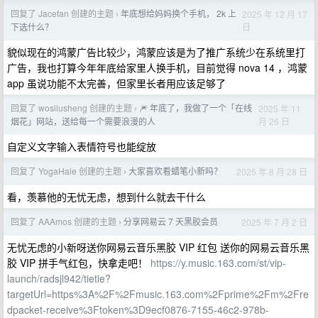
回复了 Jacefan 创建的主题
年底想给妈妈换个手机， 2k 上
2025 年 12 月 17
›
日
下选什么？
貌似现在的鸿蒙广告比较少，鸿蒙应该是为了推广系统少在系统里打
广告，我也打算今年年底给家里人换手机，目前觉得 nova 14 ，鸿蒙
app 虽说功能不太完善，但家里长者用应该足够了
回复了 wosilusheng 创建的主题
🎆 年底了，我做了一个「在线
2025 年 11
›
月 26 日
烟花」网站，送给每一个需要浪漫的人
自定义文字输入表情符号也能绽放
回复了 YogaHale 创建的主题
大家喜欢看蜡笔小新吗？
2025 年 8 月 28 日
›
看，羡慕他的无忧无虑，想到什么就去干什么
回复了 AAAmos 创建的主题
分享网易云 7 天黑胶会员
2025 年 7 月 2 日
›
无忧无虑的小新呀送你网易云音乐黑胶 VIP 红包 送你的网易云音乐黑
胶 VIP 拼手气红包，快拿走吧！
https://y.music.163.com/st/vip-
launch/radsjl942/tietie?
targetUrl=https%3A%2F%2Fmusic.163.com%2Fprime%2Fm%2Fre
dpacket-receive%3Ftoken%3D9ecf0876-7155-46c2-978b-