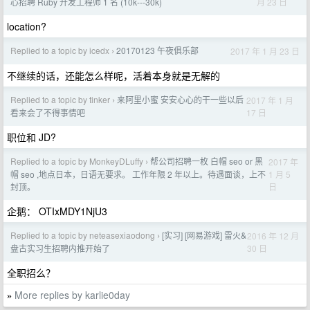
月 23 日
心招聘 Ruby 开发工程师 1 名 (10k---30k)
location?
Replied to a topic by icedx
20170123 午夜俱乐部
2017 年 1 月 23 日
›
不继续的话，还能怎么样呢，活着本身就是无解的
Replied to a topic by tinker
来阿里小蜜 安安心心的干一些以后
2017 年 1 月
›
17 日
看来会了不得事情吧
职位和 JD?
Replied to a topic by MonkeyDLuffy
帮公司招聘一枚 白帽 seo or 黑
2017 年
›
1 月 5
帽 seo ,地点日本，日语无要求。 工作年限 2 年以上。待遇面谈，上不
日
封顶。
企鹅： OTIxMDY1NjU3
Replied to a topic by neteasexiaodong
[实习] [网易游戏] 雷火&
2016 年 12 月
›
30 日
盘古实习生招聘内推开始了
全职招么？
More replies by karlie0day
»