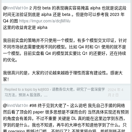
@
Inn0Vat10n
2 月份 beta 的表现确实容易掩盖 alpha 也就是说这段
时间无法验证到底是 alpha 还是 beta 。但是你可以参考我 2023 年
Q4 的图
https://imgur.com/a/dcjMiVu
这里的收益肯定是 alpha
我目前实盘的策略并不只使用一个模型，有多个模型交叉印证，针对
不同市场状态需要使用不同的模型。比如 Q4 时和 Q1 使用的就不是
一个模型。目前实盘看 Q4 的模型其实要比 Q1 的还要好，还在持续
的优化。
我很高兴的是，大家的讨论越来越趋于理性而富有建设性。感谢大
家！
Replied to a topic by kdj933
请教各位大佬，研究了一套深度学
2024 年 4
›
月 2 日
习方法，预测 A 股涨跌，....
@
Inn0Vat10n
#98 终于见到大佬了~ 这么说吧 我先自己手搓的网络
然后看了顶会的 paper 很多思想是不谋而合的 当然具体实现还有预测
的角度会有差异。不过不重要 关键是 DL 真的能在这里边学到东西，
学到的是什么，我也不知道，再牛的大神也不知道他学到了什么。只
要 precision 能够过门槛，不就行了？不管黑猫白猫，能抓到耗子就