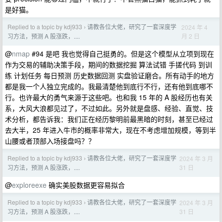
是好猫。
Replied to a topic by kdj933
请教各位大佬，研究了一套深度学
2024 年 4
›
月 2 日
习方法，预测 A 股涨跌，....
@
nmap
#94 是吧 我也觉得自己挺勇的。但是这个模型从立项到现在
作为交易的辅助决策手段，期间的数据挖掘 算法试错 手搓代码 到训
练 计划任务 每日预测 历史数据回测 实盘验证磨合。所有动手的地方
都是我一个人独立完成的。我最清楚他到底行不行，还有他到底哪不
行。也许最大的勇气来源于这些吧。也和我 15 年的 A 股经历也有关
系，大风大浪都见过了，不过如此。另外就是盘感、经验、直觉、技
术分析，都告诉我：我们正在经历黎明前最黑暗的时刻，甚至已经过
去大半，25 年进入牛市的概率非常大，现在不考虑增加规模，等到半
山腰或者顶部入场接盘吗？？
Replied to a topic by kdj933
请教各位大佬，研究了一套深度学
2024 年 3 月
›
31 日
习方法，预测 A 股涨跌，....
@
exploreexe
确实美股数据更容易拟合
Replied to a topic by kdj933
请教各位大佬，研究了一套深度学
2024 年 3 月
›
31 日
习方法，预测 A 股涨跌，....