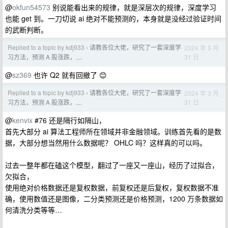
@
okfun54573
别说能看出来的规律，就是深层次的规律，深度学习
也能 get 到。一刀切说 ai 绝对不能预测的，本身就是没经过验证时间
的武断判断。
Replied to a topic by kdj933
请教各位大佬，研究了一套深度学
2024 年 3 月
›
31 日
习方法，预测 A 股涨跌，....
@
sz369
也许 Q2 就有回撤了 😊
Replied to a topic by kdj933
请教各位大佬，研究了一套深度学
2024 年 3 月
›
31 日
习方法，预测 A 股涨跌，....
@
kenvix
#76 还是隔行如隔山，
首先大部分 ai 算法工程师所在领域并非金融领域。训练首先看的是数
据，大部分想当然用什么数据呢？ OHLC 吗？这样真的可以吗。
过去一整年都在磕这个模型，翻过了一座又一座山，经历了过拟合，
欠拟合，
使用绝对价格数据还是复权数据，前复权还是后复权，复权数据不准
确，使用数值还是图像，二分类预测还是价格预测，1200 万条数据如
何清洗分类等等…