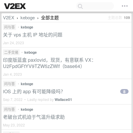
V2EX
keboge
全部主题
主题总数
109
›
›
问与答
•
keboge
关于 vps 主机 IP 地址的问题
Jan 24, 2023
二手交易
•
keboge
印度版蓝盒 paxlovid，现货，有意联系 VX：
U2FpdGFtYV9TZW5zZWlf（base64）
Jan 4, 2023
问与答
•
keboge
iOS 上的 app 有可能降级吗？
8
Sep 7, 2022 • Lastly replied by
Wallace01
问与答
•
keboge
老破台式机迫于气温升级求助
May 23, 2022