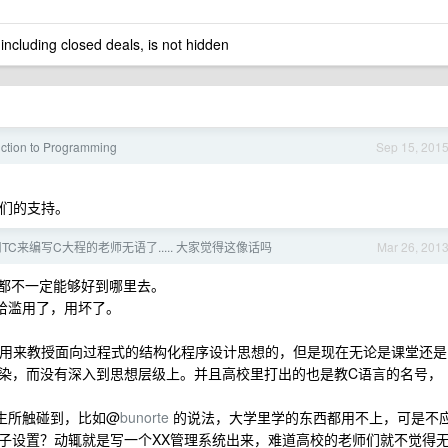
 including closed deals, is not hidden
uction to Programming
Sep 15, 201
友们的支持。
TC来编写C大程的老师无语了..... 大家觉得这像话吗
Mar 26, 201
果都不一定能够好到哪里去。
给滥用了，用坏了。
用来教授面向过程式的结构化程序设计思想的，但是现在无论是课堂还是
染，而没有深入到思想层级上。并且高校里打出的也是教C语言的名号，
。
生所触碰到，比如@
bunorte
的说法，大学里学的东西都用不上，可是不
子设置？动辄就是写一个XX管理系统出来，难道高校的老师们就不觉得