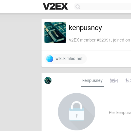
kenpusney
V2EX member #32991, joined on 
wiki.kimleo.net
kenpusney
提问
技
Per kenpusne