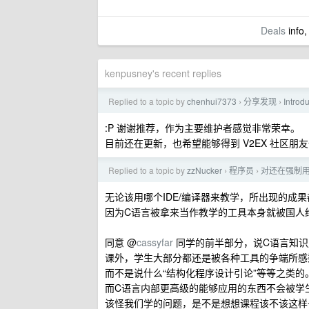
Deals
info,
kenpusney's recent replies
Replied to a topic by
chenhui7373
分享发现
Introd
›
›
:P 谢谢推荐，作为主要维护者感觉非常荣幸。
目前还在更新，也希望能够得到 V2EX 社区朋
Replied to a topic by
zzNucker
程序员
对还在强制用
›
›
无论该用哪个IDE/编译器来教学，所出现的成
因为C语言被拿来当作教学的工具本身就被国人
同意 @
cassyfar
同学的前半部分，说C语言知识
课外，学生大部分都还是被各种工具的争端所感
而不是说什么“结构化程序设计引论”等等之类的
而C语言内部更高级的能够应用的东西不会被学
该怪我们学的问题，是不是想想课程该不该这样