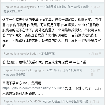
Replied to a topic by ttkit
问一个直击灵魂的问题，你用 AI 做了哪些
6 月 20
›
日
有意义的工具？
做了一个超级牛逼的安卓逆向工具，通杀一切加固，检测方案， 在任
意 app 内部执行 js 代码，可以调用任意 java 函数，hook 任意函数，
脱壳啥的更不在话下，另外还内置了一个网络监控模块，不仅可以查
看 https 明文，还能查看发送请求时的调用栈， 目前测试过的所有
app ，包括银行证券类的，各种国内外大厂的，没有一个报环境异常
的
Replied to a topic by liudon
恒科没有底
6 月 18 日
›
看成分股，跟科技关系不大，而且未来肯定受 AI 冲击严重
Replied to a topic by LongLights
2026 年了，还有人使用精简
6 月 17
›
日
windows 镜像吗？
直接下载官方 iso ，然后用
https://github.com/ntdevlabs/tiny11builder
处理一下就可以了，没有
人愿意安装别人的镜像。。。
Replied to a topic by Void000
花几百万甚至上千万买小区房是不是
6 月 12
›