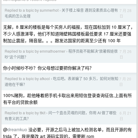
Replied to a topic by summerhot
关于楼上噪音 遇到没素质且心理有
7 月 28
›
日
毛病的怎么处理
无解，8 厘米的楼板是每个买房人的福报，现在国标加到 10 厘米了，
不少人感激涕零，他们不知道隔壁韩国楼板最低要求 17 厘米还要强
制加止震层，隔音层。。。跟发达国家的距离至少还有 100 年
Replied to a topic by emmathoermer
程序员能不能解决“放暑假娃很
7 月 26
›
日
吵”这个问题？
你小时候吵不吵？你父母想过要把你解决了吗？
Replied to a topic by afkool
吃瓜吧。表弟骗了 50 多万，如何对账知
7 月 20
›
日
道他在干嘛？
100%赌狗，趁他睡着把手机卡取出来用短信登录查询征信,上面有所
有平台的贷款余额
Replied to a topic by ttkit
问一个直击灵魂的问题，你用 AI 做了哪些
6 月 21
›
日
有意义的工具？
@
dreamkuo
没必要，开源之后马上被加入检测名单，而且开源的有
frida 了，我是魔改 art 源码实现的，需要刷 rom