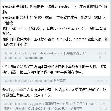
electron 是臃肿，但前提是，你得比 electron 小，才有资格批评它臃
肿。
electron 的普遍打包在 80-100m ，重型软件才有可能达到 150M 这
个量级
我们不谈 tauri ，他确实小，但也比 electron 差了不少，功能上差很
多的。
而你们的软件大小，压根就不该拿 tauri 来比。electron 做出来很可能
比你这个还小点。
Replied to a topic by laijh
deepseek-v4-pro 使用最省钱方式：
6 月 8
›
日
Reasonix 1.x + Opencode go
但我的体感是除了官方 api 其他的缓存命中率都要下降一大截，或者
换句话说，第三方 api 根本做不到 90%+的缓存命中。
Replied to a topic by afeiche
codex 能免费用？
5 月 26 日
›
@
willygeek007
#16 隔壁已经有土区 AppStore 渠道被封号的了，还
在试图让苹果退款，只用了 1 天
Replied to a topic by ggdxwz
刚刚爆了一个影响 17 年后所有 Linux 内
4 月
›
30 日
核的本地提权漏洞 CVE-2026-31431 / Copy Fail，尽快排查