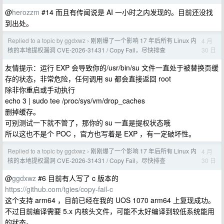
@
herozzm
#14 而且有传闻说是 AI 一小时之内发现的。目前还没找
到出处。
Replied to a topic by ggdxwz
刚刚爆了一个影响 17 年后所有 Linux 内
4 月
›
30 日
核的本地提权漏洞 CVE-2026-31431 / Copy Fail，尽快排查
友情提示：运行 EXP 会导致你的/usr/bin/su 文件一直处于被替换页缓
存的状态，非常危险，任何调用 su 都会直接返回 root
除非你重启或手动执行
echo 3 | sudo tee /proc/sys/vm/drop_caches
删掉缓存。
可别测试一下就不管了，那你的 su 一直是提权状态哦
所以这也不是个 POC ，官方也写着是 EXP ，有一定破坏性。
Replied to a topic by ggdxwz
刚刚爆了一个影响 17 年后所有 Linux 内
4 月
›
30 日
核的本地提权漏洞 CVE-2026-31431 / Copy Fail，尽快排查
@
ggdxwz
#6 目前有人写了 c 版本的
https://github.com/tgies/copy-fail-c
这个支持 arm64 ，目前已经在我的 UOS 1070 arm64 上复现成功。
不过目前编译需要 5.x 内核头文件，可能不太好编译到较低系统能用
的状态。