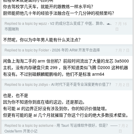
你去驾校学几天车，就能开的跟教练一样水平吗？
厨师能把他几十年的经验手法融合在一个几分钟的视频里吗？
Replied to a topic by wpzz
V2 的成分怎么变成了 中医、算命、🐢、
7 月 16
›
日
币圈赌狗
不然呢，你以为中年男人能有什么关注点？
Replied to a topic by Folder
2026 年的 ARM 开发平台选择
7 月 7 日
›
闲鱼上淘淘二手的 arm 信创机？前段时间流出了大量的龙芯 3a5000
主机，没有内存硬盘只卖 299 ，我不知道类似飞腾 D2000 这种机器
有没有。不过别碰麒麟鲲鹏啥的，他们不是标准 arm64
Replied to a topic by zidiyo
AI 时代下是不是专业深度更有价值了？
7 月 2 日
›
也是，也不是
因为你不知道你到底在墙的这边，还是那边。
有可能 ai 的边界正好没有涉及到你，你的知识价值陡增。
但更有可能的是 ai 几个月就摧毁了你这个行业的绝大多数技术壁垒。
Replied to a topic by soleilune
用 Tauri 写运维软件很好，但是？ ——
7 月 2
›
日
OxideTerm 开发小记