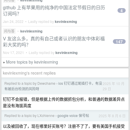
kevinlexming
github 上有苹果用的纯净的中国法定节假日的日历
4
订阅吗？
Jan 24, 2022 • Lastly replied by
kevinlexming
问与答
•
kevinlexming
V 友这么多，真的有自己或者认识的朋友中体彩福
147
彩大奖的吗？
Nov 17, 2021 • Lastly replied by
kevinlexming
More topics by kevinlexming
»
kevinlexming's recent replies
Replied to a topic by Dewchame
ios 钉钉通过尾插打卡，有没
2025 年 10 月
›
29 日
有被后台检测的风险呀
钉钉不会报错，但是根据上传的数据抓包分析，和普通的数据差异点
是没有海拔高度
Replied to a topic by LXchienne
google voice 保号帖
2025 年 8 月 6 日
›
以及被回收了，现在哪里好买账号？注册不了了，要有美国手机接受