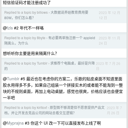
短信验证码才能注册成功了
Replied to a topic by billows
大数据说养娃教育费用要
2023 年 12 月
›
12 日
80W，你们怎么看？
@
fzls
#2 年代不一样咯
Replied to a topic by 8byte
有必要再单独注册一个 appleid
2023 年 11 月
›
24 日
隔离么，为什么
想听听你主要是用来隔离什么？
Replied to a topic by Tumblr
求推荐个电脑桌，最好是升降
2023 年 7 月 26
›
日
的
@
Tumblr
#5 最近也在考虑你的方案二，乐歌的贴皮桌面不知道里面
胶水用得多不多，如果自己组装一个拼接实木的或者能不能淘到一整
块的不规则桌面，再加上电动桌腿，感觉也很爽，价格应该也会便宜
一半吧
Replied to a topic by kiritoxf
原型图不够清楚但不愿意提供产品文
2023 年 7
›
月 26 日
档，并让开发去竞品公司的网站去看交互逻辑？
@
Myprajna
#3 你这个 UI 改一下可以直接发布上线了啊