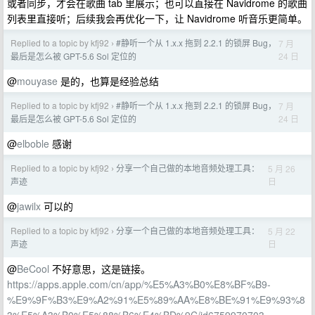
或者同步，才会在歌曲 tab 里展示；也可以直接在 Navidrome 的歌曲
列表里直接听；后续我会再优化一下，让 Navidrome 听音乐更简单。
Replied to a topic by kfj92
#静听一个从 1.x.x 拖到 2.2.1 的锁屏 Bug，
7 月
›
24 日
最后是怎么被 GPT-5.6 Sol 定位的
@
mouyase
是的，也算是经验总结
Replied to a topic by kfj92
#静听一个从 1.x.x 拖到 2.2.1 的锁屏 Bug，
7 月
›
24 日
最后是怎么被 GPT-5.6 Sol 定位的
@
elboble
感谢
Replied to a topic by kfj92
分享一个自己做的本地音频处理工具：
5 月 26
›
日
声迹
@
jawilx
可以的
Replied to a topic by kfj92
分享一个自己做的本地音频处理工具：
5 月 22
›
日
声迹
@
BeCool
不好意思，这是链接。
https://apps.apple.com/cn/app/%E5%A3%B0%E8%BF%B9-
%E9%9F%B3%E9%A2%91%E5%89%AA%E8%BE%91%E9%93%8