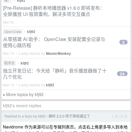
推广
•
kfj92
[Pre-Release] 静听本地播放器 v1.6.0 即将发布：
全屏播放 UI 极简重构，解决多项交互痛点
Mar 30
OpenClaw
•
kfj92
从零搭建 AI 助手： OpenClaw 安装配置全记录与
2
使用心路历程
Mar 10 • Lastly replied by
MasterMonkey
程序员
•
kfj92
独立开发日记：今天给「静听」音乐播放器做了十
24
几个优化
Mar 13 • Lastly replied by
kfj92
More topics by kfj92
»
kfj92's recent replies
Replied to a topic by kfj92
静听 2.2.0 终于审核通过了
7 月 24 日
›
Navidrome 作为来源可以在专辑列表页，点击右上角更多导入到本地