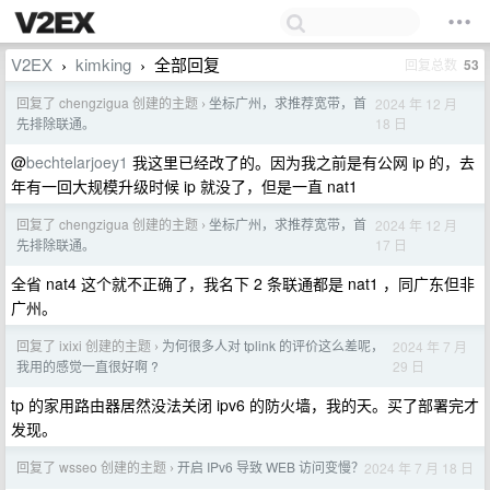
V2EX
kimking
全部回复
回复总数
53
›
›
回复了 chengzigua 创建的主题
坐标广州，求推荐宽带，首
2024 年 12 月
›
18 日
先排除联通。
@
bechtelarjoey1
我这里已经改了的。因为我之前是有公网 ip 的，去
年有一回大规模升级时候 ip 就没了，但是一直 nat1
回复了 chengzigua 创建的主题
坐标广州，求推荐宽带，首
2024 年 12 月
›
17 日
先排除联通。
全省 nat4 这个就不正确了，我名下 2 条联通都是 nat1 ，同广东但非
广州。
回复了 ixixi 创建的主题
为何很多人对 tplink 的评价这么差呢，
2024 年 7 月
›
29 日
我用的感觉一直很好啊 ?
tp 的家用路由器居然没法关闭 ipv6 的防火墙，我的天。买了部署完才
发现。
回复了 wsseo 创建的主题
开启 IPv6 导致 WEB 访问变慢？
2024 年 7 月 18 日
›