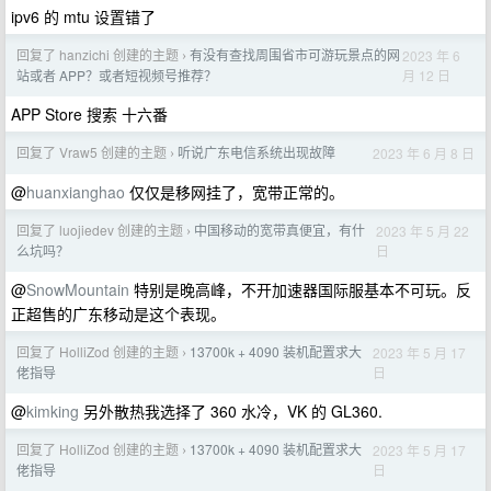
ipv6 的 mtu 设置错了
回复了 hanzichi 创建的主题
有没有查找周围省市可游玩景点的网
2023 年 6
›
月 12 日
站或者 APP？或者短视频号推荐？
APP Store 搜索 十六番
回复了 Vraw5 创建的主题
听说广东电信系统出现故障
2023 年 6 月 8 日
›
@
huanxianghao
仅仅是移网挂了，宽带正常的。
回复了 luojiedev 创建的主题
中国移动的宽带真便宜，有什
2023 年 5 月 22
›
日
么坑吗？
@
SnowMountain
特别是晚高峰，不开加速器国际服基本不可玩。反
正超售的广东移动是这个表现。
回复了 HolliZod 创建的主题
13700k + 4090 装机配置求大
2023 年 5 月 17
›
日
佬指导
@
kimking
另外散热我选择了 360 水冷，VK 的 GL360.
回复了 HolliZod 创建的主题
13700k + 4090 装机配置求大
2023 年 5 月 17
›
日
佬指导