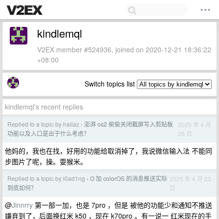
kindlemql
V2EX member #524936, joined on 2020-12-21 18:36:22
+08:00
Switch topics list
kindlemql's recent replies
Replied to a topic by hailaz
澎湃 os2 偷偷关闭截屏写入剪贴板
2025 年 4 月
›
26 日
功能以及入口是出于什么考虑？
他妈的，我也在找，好用的功能给取消掉了，我说微信输入法 不能同
步图片了呢，操。耍猴米。
Replied to a topic by l0ad1ng
O 加 colorOS 的消息推送实际
2025 年 4 月 25
›
日
到底如何？
@
Jinnrry
第一部一加，也是 7pro ，但是 被他的功能少和通知不推送
嫌弃到了，后面换红米 k50 ，现在 k70pro 。有一说一 红米现在的手