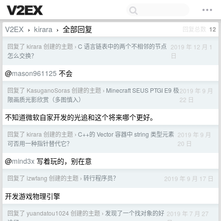
V2EX
kirara
全部回复
回复总数
12
›
›
回复了 kirara 创建的主题
C 语言链表中的两个不相邻的节点
2019 年 12 月 1
›
日
怎么交换？
@
mason961125
不会
回复了 KasuganoSoras 创建的主题
Minecraft SEUS PTGI E9 极
2019 年 9 月
›
22 日
限画质光影欣赏（多图慎入）
不知道微软自家开发的光追和这个将来哪个更好。
回复了 kirara 创建的主题
C++的 Vector 容器中 string 类型元素
2019 年 9 月
›
20 日
可否用一种指针替代它？
@
mind3x
写着玩的，别在意
回复了 izwfang 创建的主题
转行程序员？
2019 年 9 月 17 日
›
开发游戏物理引擎
回复了 yuandatou1024 创建的主题
发现了一个找对象的好
2019 年 7 月 27
›