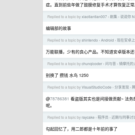
症。直到前些年做了鼓膜修复手术才算恢复正常
Replied to a topic by
xiaotiantian007
剧集
说说你 
›
›
编辑部的故事
Replied to a topic by
shintendo
Android
现在安卓上
›
›
万能联播，少有的良心产品。不知道安卓版本还
Replied to a topic by
chunqicoder
问与答
骑摩托的
›
›
别换了 攒钱 水鸟 1250
Replied to a topic by
VisualStudioCode
分享发现
腾
›
›
@
78786381
看盗版其实也是间接做贡献~ 法
呢。
Replied to a topic by
raycake
程序员
近期与同事讨
›
›
勾起回忆了，用二郎都是十年前的事了