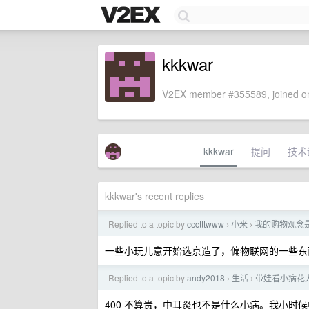
kkkwar
V2EX member #355589, joined on
kkkwar
提问
技术
kkkwar's recent replies
Replied to a topic by
ccctttwww
小米
我的购物观念
›
›
一些小玩儿意开始选京造了，偏物联网的一些东
Replied to a topic by
andy2018
生活
带娃看小病花
›
›
400 不算贵，中耳炎也不是什么小病。我小