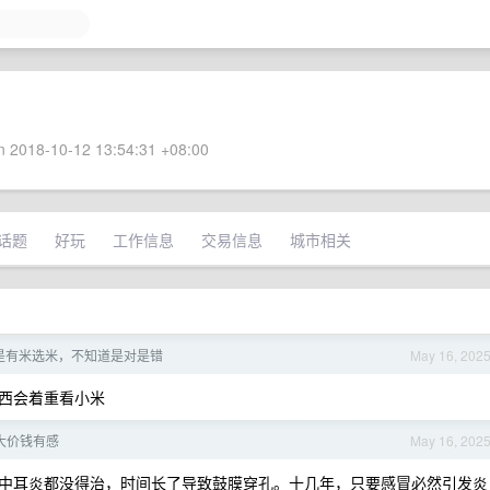
 2018-10-12 13:54:31 +08:00
话题
好玩
工作信息
交易信息
城市相关
是有米选米，不知道是对是错
May 16, 202
西会着重看小米
大价钱有感
May 16, 202
时候中耳炎都没得治，时间长了导致鼓膜穿孔。十几年，只要感冒必然引发炎