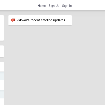
Home
Sign Up
Sign In
kkkwar's recent timeline updates
5
5