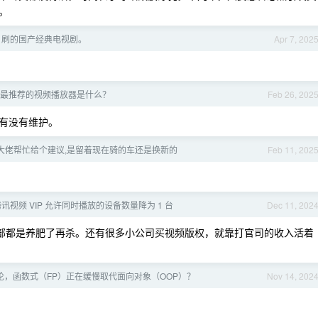
。
N 刷的国产经典电视剧。
Apr 7, 202
最推荐的视频播放器是什么？
Feb 26, 202
有没有维护。
大佬帮忙给个建议,是留着现在骑的车还是换新的
Feb 11, 202
讯视频 VIP 允许同时播放的设备数量降为 1 台
Dec 11, 202
务部都是养肥了再杀。还有很多小公司买视频版权，就靠打官司的收入活着
论，函数式（FP）正在缓慢取代面向对象（OOP）？
Nov 14, 202