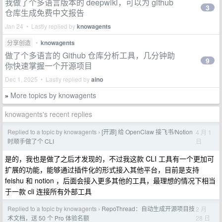
我做了个多语言版本的 deepwiki，可以为 github
3
仓库生成免费中文报告
Jan 24 • Lastly replied by
knowagents
分享创造
•
knowagents
做了个多语言的 Github 仓库分析工具，几分钟助
9
你快速掌握一个开源项目
Dec 1, 2025 • Lastly replied by
aino
More topics by knowagents
»
knowagents's recent replies
Replied to a topic by knowagents
[开源] 给 OpenClaw 接飞书/Notion
4 月 1
›
日
时顺手做了个 CLI
是的，我也是做了之后才发现的，不过我这款 CLI 工具有一个更加可
扩展的功能，能够通过插件化的形式接入其他平台，目前是支持
feishu 和 notion ，后面会接入更多其他的工具，最理想的情况下相当
于一款 cli 连接所有外部工具
Replied to a topic by knowagents
RepoThread：自动生成开源项目技
2 月
›
28 日
术文档，送 50 个 Pro 体验名额