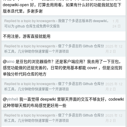
deepwiki-open 好，打算去用用看，如果有什么好的功能我就加在下
版本迭代里，多谢多谢
Replied to a topic by knowagents
我做了个多语言版本的 deepwiki，
1 月
›
24 日
可以为 github 仓库生成免费中文报告
不用注册，游客直接就能用
Replied to a topic by knowagents
做了个多语言的 Github 仓库分
2025 年 12
›
月 2 日
析工具，几分钟助你快速掌握一个开源项目
@
aino
是豆包的浏览器插件？还是客户端应用？我去用了一下豆包，
感觉功能做的还挺完善的，日常的使用基本都能 cover ，但是没找到
单独分析代码仓库的地方
Replied to a topic by knowagents
做了个多语言的 Github 仓库分
2025 年 12
›
月 2 日
析工具，几分钟助你快速掌握一个开源项目
@
yinheli
我一直觉得 deepwiki 里聊天界面的交互不够友好，codewiki
这种带聊天框的布局感觉更好用一些
Replied to a topic by knowagents
做了个多语言的 Github 仓库分
2025 年 12
›
月 2 日
析工具，几分钟助你快速掌握一个开源项目