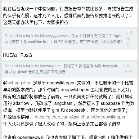
我在后台发现一个体验问题，付费报告章节数比较多，导致报告生成
的似乎有点慢，这才几个人用，感觉后面的报告都要排老长的队了，
这两天想办法优化下，大家多担待
2 月
Replied to a topic by Moyyyyyyyyyyye
花 4 个月和 3 万刀做了个 Agent
›
28
网页支持工具 coolvibe.io，手机/PC 都能看，支持自部署，订阅免费送！
日
HUEA3HR32G
Replied to a topic by knowagents
我做了个多语言版本的 deepwiki，
1 月
›
25 日
可以为 github 仓库生成免费中文报告
@
achangzhou
是基于 deepwiki-open 来做的，不过我用的一个比较
早期的版本改的，那个时候的 deepwiki-open 工程化做的还不太好，
所有的流程控制都放在了前端，一旦页面刷新任务就断了；而且框架
用的 adalflow ，我改成了 langchain ，然后接入了 supabase 作为数
据库，模型也默认使用了 glm 和 deepseek ，因为其他的太贵了；
开源版本链接：
https://github.com/AsyncFuncAI/deepwiki-open
个人认为还是做了很大改动了的，架构上很多东西都做了调整
你说的 opendeepwiki 我也去大概了解了下，感觉它的工程化做的比