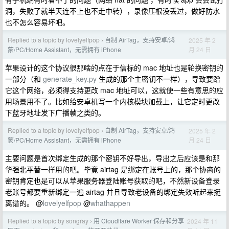
洞，失败了就半天连不上也不走中转），录像压根没丢过，做好防水
也不怎么容易坏吧。
Replied to a topic by lovelyelfpop
自制 AirTag，支持安卓/鸿
2025 年 2
›
月 24 日
蒙/PC/Home Assistant，无需拥有 iPhone
苹果设计的这个协议很那啥的点在于信标的 mac 地址也是轮换密钥的
一部分（和
generate_key.py
生成的那个主密钥不一样），导致要蹭
它这个网络，必须得支持更改 mac 地址可以，这就使一些有意思的应
用场景用不了。比如给安卓机写一个内核模块加载上，让它定时更改
下蓝牙地址发下广播帧之类的。
Replied to a topic by lovelyelfpop
自制 AirTag，支持安卓/鸿
2025 年 2
›
月 24 日
蒙/PC/Home Assistant，无需拥有 iPhone
主要问题是首次绑定生成的那个密钥不好导出，导出之后应该是和那
华强北平替一样用的吧。毕竟 airtag 是绑定在账号上的，那个协商的
密钥肯定也是可以从苹果服务器登陆账号获取的吧，不然新设备登录
老账号都要重新绑定一遍 airtag 并且导致老设备的绑定失效听起来挺
离谱的。 @
lovelyelfpop
@
whathappen
Replied to a topic by songray
用 Cloudflare Worker 保存和分享
2024 年 11
›