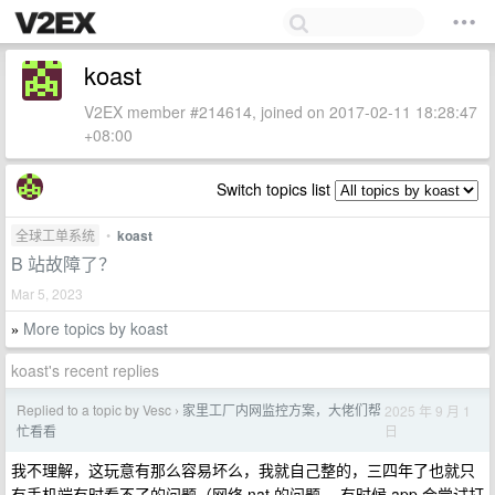
koast
V2EX member #214614, joined on 2017-02-11 18:28:47
+08:00
Switch topics list
全球工单系统
•
koast
B 站故障了？
Mar 5, 2023
More topics by koast
»
koast's recent replies
Replied to a topic by Vesc
家里工厂内网监控方案，大佬们帮
2025 年 9 月 1
›
日
忙看看
我不理解，这玩意有那么容易坏么，我就自己整的，三四年了也就只
有手机端有时看不了的问题（网络 nat 的问题 ，有时候 app 会尝试打