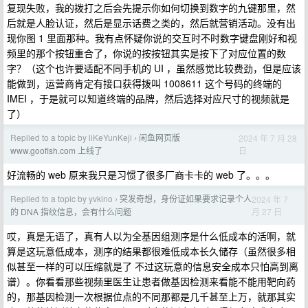
复现失败，我的拨打之后会先提示你如何切换到数字的九键那里，然
后就是人脸认证，然后是显示话费之类的，然后就营销活动。没有出
现你图 1 里面那种。我有点怀疑你说的交互时不时数字键盘刚好和视
频里的那个按钮重合了，你说的按按钮其实是按下了对应位置的数
字？（这个也许要适配不同手机的 UI ，虽然感觉比较费劲，但是应该
能做到，运营商肯定有接口获得拨叫 1008611 这个号码的终端的
IMEI ，于是就可以知道终端的品牌，然后选择对应尺寸的视频就是
了）
Replied to a topic by liKeYunKeji
闲鱼网页版
2024 年 7 月 28
›
日
www.goofish.com 上线了
好流畅的 web 原来我只是习惯了很多厂商卡卡的 web 了。。。
Replied to a topic by yvkino
突发奇想，身份证如果要求记录个人
2024 年 7
›
月 27 日
的 DNA 指纹信息，会有什么问题
哎，真是无语了，真有人以为全基因组测序是什么低成本的活啊，就
算是这玩意低成本，测序的结果都很难低成本长久储存（虽然很多相
似甚至一样的可以压缩就是了 不过这玩意的信息安全成本只怕高到离
谱）。你看看那些视频里医生让患者做基因检测来看能不能用靶向药
的，那基因检测一次根据位点的不同那都是几千甚至上万，就那其实