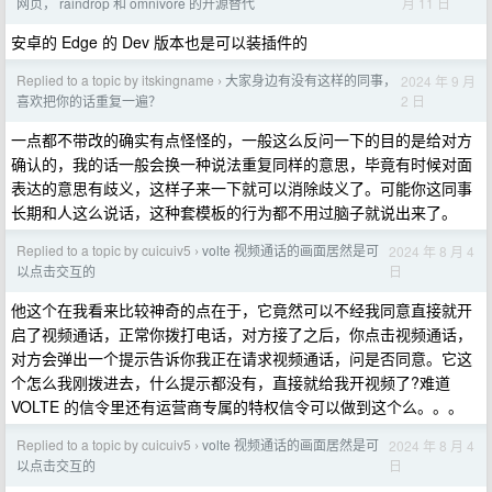
月 11 日
网页， raindrop 和 omnivore 的开源替代
安卓的 Edge 的 Dev 版本也是可以装插件的
Replied to a topic by itskingname
大家身边有没有这样的同事，
2024 年 9 月
›
2 日
喜欢把你的话重复一遍？
一点都不带改的确实有点怪怪的，一般这么反问一下的目的是给对方
确认的，我的话一般会换一种说法重复同样的意思，毕竟有时候对面
表达的意思有歧义，这样子来一下就可以消除歧义了。可能你这同事
长期和人这么说话，这种套模板的行为都不用过脑子就说出来了。
Replied to a topic by cuicuiv5
volte 视频通话的画面居然是可
2024 年 8 月 4
›
日
以点击交互的
他这个在我看来比较神奇的点在于，它竟然可以不经我同意直接就开
启了视频通话，正常你拨打电话，对方接了之后，你点击视频通话，
对方会弹出一个提示告诉你我正在请求视频通话，问是否同意。它这
个怎么我刚拨进去，什么提示都没有，直接就给我开视频了?难道
VOLTE 的信令里还有运营商专属的特权信令可以做到这个么。。。
Replied to a topic by cuicuiv5
volte 视频通话的画面居然是可
2024 年 8 月 4
›
日
以点击交互的