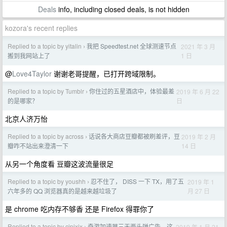
Deals
info, including closed deals, is not hidden
kozora's recent replies
Replied to a topic by yitalin
我把 Speedtest.net 全球测速节点
2021 年 3 月
›
1 日
搬到我网站上了
@
Love4Taylor
谢谢老哥提醒，已打开跨域限制。
Replied to a topic by Tumblr
你住过的五星酒店中，体验最差
2019 年 6 月 22
›
日
的是哪家？
北京人济万怡
Replied to a topic by across
话说各大商店豆瓣都被刷差评，豆
2019 年 2 月
›
14 日
瓣咋不站出来澄清一下
从另一个角度看 豆瓣这波流量很足
Replied to a topic by youshh
忍不住了， DISS 一下 TX，用了五
2019 年 1
›
月 27 日
六年多的 QQ 浏览器真的是越来越垃圾了
是 chrome 吃内存不够香 还是 Firefox 得罪你了
Replied to a topic by cjpjxjx
奇游加速器三天两头弹广告，这
2019 年 1 月 21