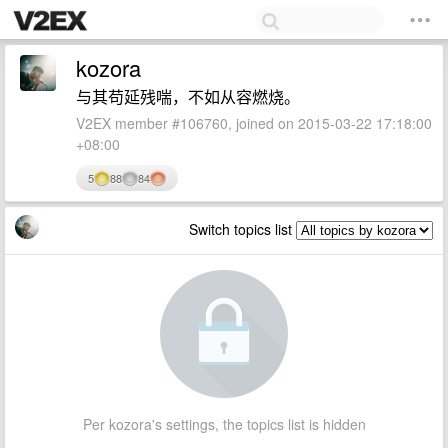
kozora
与其苟延残喘，不如从容燃烧。
V2EX member #106760, joined on 2015-03-22 17:18:00
+08:00
5
88
84
Switch topics list
Per kozora's settings, the topics list is hidden