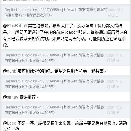
Replied to a topic by kr380709959
[上海 web 前端]有爱听播客的
2021 年 6
›
月 2 日
前端开发吗？播客群岛欢迎你~
@
PinkRabbit
实在抱歉哈，最近太忙了，没办法每个简历都反馈结
果。一般简历筛选过了会转给前端 leader 那边，最终通过简历筛选会
有人电话联系安排面试的。如果只是两天的话，可能简历还在筛选阶
段。
Replied to a topic by kr380709959
[上海 web 前端]有爱听播客
2021 年 5
›
月 25 日
的前端开发吗？播客群岛欢迎你~
@
duhb
那可能缘分没到吧。希望之后能有机会一起共事~
Replied to a topic by kr380709959
[上海 web 前端]有爱听播客
2021 年 5
›
月 25 日
的前端开发吗？播客群岛欢迎你~
@
sirnay
感谢推荐~
Replied to a topic by kr380709959
[上海 web 前端]有爱听播客
2021 年 5
›
月 25 日
的前端开发吗？播客群岛欢迎你~
@
Leee
不是，客户端都是原生来实现。前端主要是后台以及 h5 活动
页等工作