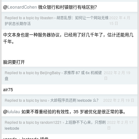
@
LeonardCohen
微众银行和村镇银行有啥区别？
Replied to a topic by libasten
胡思乱想：如何让一个网站无维
2022 年 4 月
›
15 日
护状态长期存活
中文本身也是一种服务器协议，已经用了好几千年了，估计还能用几
千年。
脑洞要打开
Replied to a topic by BeijingBaby
求推荐 87 或 6x 机械键
2022 年 2 月 19
›
日
盘
air75
Replied to a topic by isno
大龄程序员还刷 leetcode 么？
2022 年 2 月 19 日
›
@
lululau
如果不尊重经验的有效性，35 岁被优化是很正常的事。
Replied to a topic by random1221
上班静不下心来，只想刷
2022 年 2 月 17
›
日
leetcode
vscode + leetcode 插件