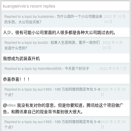
kuangwinnie's recent replies
Replied to a topic by liuidetmks
为什么国外一个小公司做出来
2022 年 10 月
›
14 日
的东西，大公司会买账？
人少，很有可能小公司里面的人很多都是各种大公司跳过去的。
Replied to a topic by tool2d
如果人生是网游，重开一局你们
2022 年 9 月
›
24 日
会选什么性别？
我想成为武装直升机
Replied to a topic by HelloWorld556
今天是个好日子
2022 年 9 月 7 日
›
恭喜恭喜！！！
Replied to a topic by sun1993
100 万如何做到稳定年化 5~8
2022 年 6 月 19
›
日
个点？
@
v9ex
我没有发对你的意思，但是你要知道，腾讯给这个项目做广
告，和腾讯拿自己的现金背书差别很大很大。
Replied to a topic by sun1993
100 万如何做到稳定年化 5~8
2022 年 6 月 18
›
日
个点？