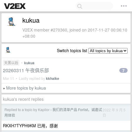
kukua
V2EX member #270360, joined on 2017-11-27 00:06:10
+08:00
Switch topics list
天黑以后
•
kukua
20260311 午夜俱乐部
7
Mar 11 • Lastly replied by
kkhaike
More topics by kukua
»
kukua's recent replies
Replied to a topic by Kapilor
我们的清单产品 Forlist，诚邀试
2022 年 9 月 5
›
日
用体验
RKXH7TYPH9KM 已用，感谢