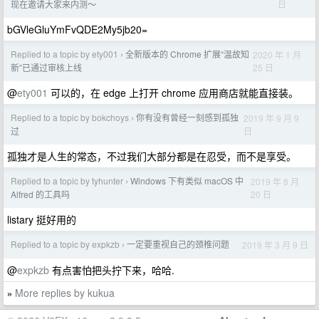
日
现在邀请大家来内测～
bGVleGluYmFvQDE2My5jb20=
Replied to a topic by ety001
全新版本的 Chrome 扩展“温故知
2020 年 1 月
›
25 日
新”已通过审核上线
@
ety001
可以的，在 edge 上打开 chrome 应用商店就能直接装。
Replied to a topic by bokchoys
你有没有曾经一刻感到孤独
2019 年 9 月 9
›
日
过
孤独才是人生的常态，不过我们大部分都是在忍受，而不是享受。
Replied to a topic by tyhunter
Windows 下有类似 macOS 中
2019 年 8 月
›
20 日
Alfred 的工具吗
listary 挺好用的
Replied to a topic by expkzb
一定要重视自己的颈椎问题
2019 年 3 月 9 日
›
@
expkzb
有点害怕把头拧下来，哈哈.
More replies by kukua
»