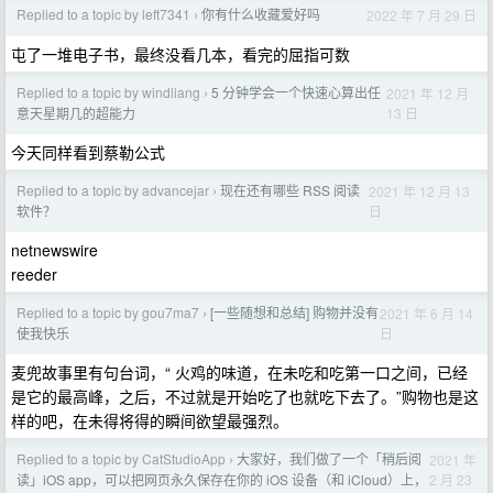
Replied to a topic by left7341
你有什么收藏爱好吗
2022 年 7 月 29 日
›
屯了一堆电子书，最终没看几本，看完的屈指可数
Replied to a topic by windliang
5 分钟学会一个快速心算出任
2021 年 12 月
›
13 日
意天星期几的超能力
今天同样看到蔡勒公式
Replied to a topic by advancejar
现在还有哪些 RSS 阅读
2021 年 12 月 13
›
日
软件？
netnewswire
reeder
Replied to a topic by gou7ma7
[一些随想和总结] 购物并没有
2021 年 6 月 14
›
日
使我快乐
麦兜故事里有句台词，“ 火鸡的味道，在未吃和吃第一口之间，已经
是它的最高峰，之后，不过就是开始吃了也就吃下去了。”购物也是这
样的吧，在未得将得的瞬间欲望最强烈。
Replied to a topic by CatStudioApp
大家好，我们做了一个「稍后阅
2021 年
›
2 月 23
读」iOS app，可以把网页永久保存在你的 iOS 设备（和 iCloud）上，