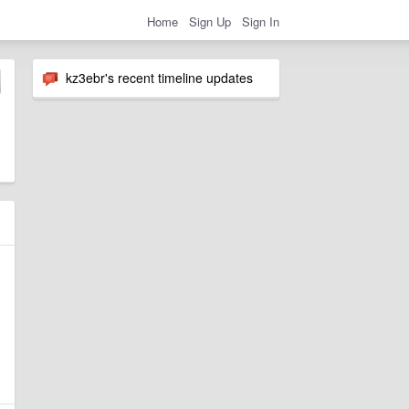
Home
Sign Up
Sign In
kz3ebr's recent timeline updates