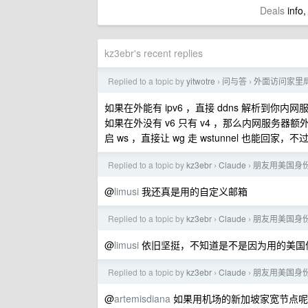
Deals
info,
kz3ebr's recent replies
Replied to a topic by
yitwotre
问与答
外面访问家里
›
›
如果在外能有 ipv6 ，直接 ddns 解析到你
如果在外没有 v6 只有 v4 ，那么内网服务器额外再搭 
启 ws ，直接让 wg 走 wstunnel 也能回家，
Replied to a topic by
kz3ebr
Claude
朋友用美国身份
›
›
@
limusi
我还真是用的自定义邮箱
Replied to a topic by
kz3ebr
Claude
朋友用美国身份
›
›
@
limusi
依旧坚挺，不知道是不是因为用的美国信
Replied to a topic by
kz3ebr
Claude
朋友用美国身份
›
›
@
artemisdiana
如果用机场的新加坡家宽节点呢，