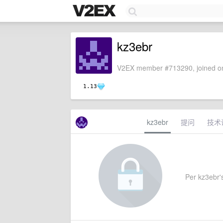
kz3ebr
V2EX member #713290, joined on
1.13
kz3ebr
提问
技术
Per kz3ebr's