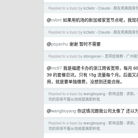
Replied to a topic by
kz3ebr
Claude
朋友用美国身份
›
›
@
cvbnt
如果用机场的新加坡家宽节点呢，我现在用
Replied to a topic by
kz3ebr
Claude
朋友用美国身份
›
›
@
poyanhu
谢谢 暂时不需要
Replied to a topic by
atonganan
宽带症候群
广州能
›
›
@
mc97
我是福建卡办的浙江跨省宽带，每月 60 
39 的套餐巨坑，只有 15g 流量每个月。后
用，就是要单独缴费，没想到还能合账。
Replied to a topic by
wangboyang
职场话题
求助，
›
›
司的安排不服从找他提离职秒批
@
wangboyang
你这情况跟我公司太像了 还以为在
Replied to a topic by
wangboyang
职场话题
求助，
›
›
司的安排不服从找他提离职秒批