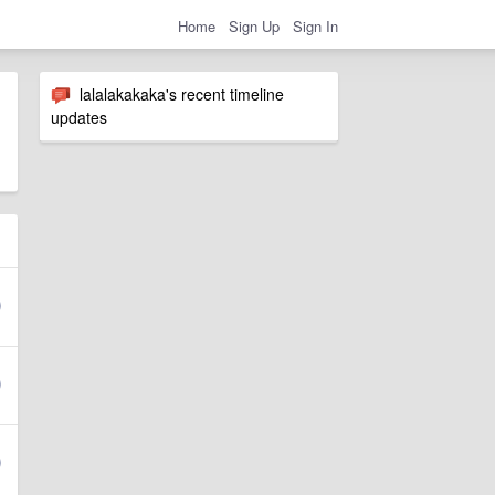
Home
Sign Up
Sign In
lalalakakaka's recent timeline
updates