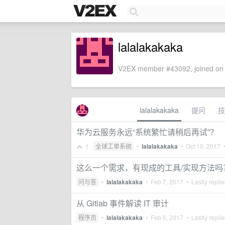
lalalakakaka
V2EX member #43092, joined on 
lalalakakaka
提问
技
华为云服务永远“系统繁忙请稍后再试”？
1
全球工单系统
•
lalalakakaka
•
Oct 10, 2017
•
这么一个需求，有现成的工具/实现方法吗
问与答
•
lalalakakaka
•
Feb 7, 2017
• Lastly repli
从 Gitlab 事件解读 IT 审计
程序员
•
lalalakakaka
•
Feb 6, 2017
• Lastly repli