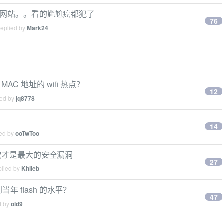
一个网站。。看的尴尬癌都犯了
76
replied by
Mark24
AC 地址的 wifi 热点？
12
ied by
jq8778
14
ied by
ooTwToo
制欲才是最大的安全漏洞
27
plied by
Khlieb
年 flash 的水平？
47
d by
old9