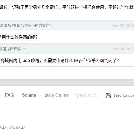
键位，记熟了再学另外几个键位，平时双拼全拼混合使用，不超过半年就
暴露 WEB 服务封宽带的方案之一
Nov 30, 201
是用什么软件画的呢？
座提供开放 api
Nov 24, 201
局域网内用 udp 唤醒，不需要申请什么 key~但似乎公司倒闭了？
·
FAQ
·
Solana
·
2686 Online
Highest 6679
·
Select Langua
5:43
·
JFK 08:43