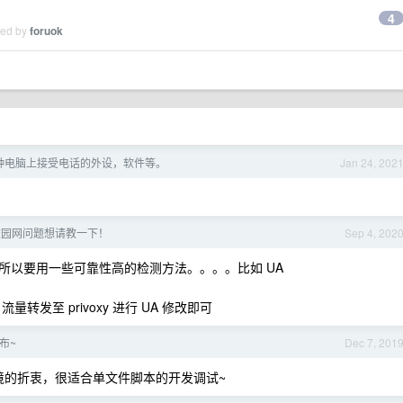
4
ied by
foruok
种电脑上接受电话的外设，软件等。
Jan 24, 202
校园网问题想请教一下！
Sep 4, 202
所以要用一些可靠性高的检测方法。。。。比如 UA
流量转发至 privoxy 进行 UA 修改即可
发布~
Dec 7, 201
L 环境的折衷，很适合单文件脚本的开发调试~