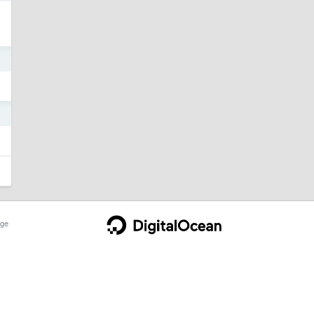
9
9
ge