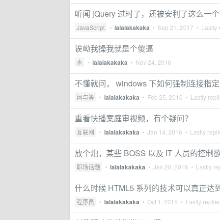
听闻 jQuery 过时了，还被安利了这么
JavaScript
•
lalalakakaka
•
Sep 21, 2017
• Lastly 
诶呦我操我就是个傻逼
水
•
lalalakakaka
•
Nov 24, 2016
不懂就问， windows 下如何强制连接指定 M
问与答
•
lalalakakaka
•
Feb 25, 2016
• Lastly repl
重看快播案庭审视频，有个疑问？
互联网
•
lalalakakaka
•
Jan 14, 2016
• Lastly repl
放个炮，某些 BOSS 以及 IT 人员的控
职场话题
•
lalalakakaka
•
Jan 20, 2016
• Lastly re
什么时候 HTML5 系列的技术可以真正达到当
程序员
•
lalalakakaka
•
Oct 1, 2015
• Lastly replie