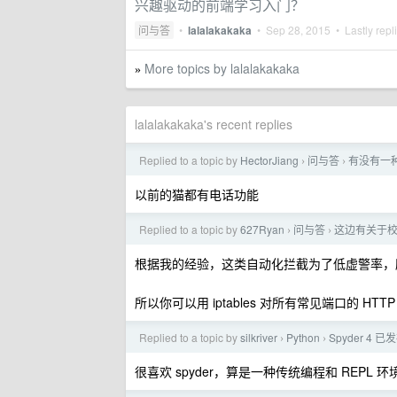
兴趣驱动的前端学习入门？
问与答
•
lalalakakaka
•
Sep 28, 2015
• Lastly repl
More topics by lalalakakaka
»
lalalakakaka's recent replies
Replied to a topic by
HectorJiang
问与答
有没有一
›
›
以前的猫都有电话功能
Replied to a topic by
627Ryan
问与答
这边有关于
›
›
根据我的经验，这类自动化拦截为了低虚警率，
所以你可以用 iptables 对所有常见端口的 HTTP 
Replied to a topic by
silkriver
Python
Spyder 4 已
›
›
很喜欢 spyder，算是一种传统编程和 REP