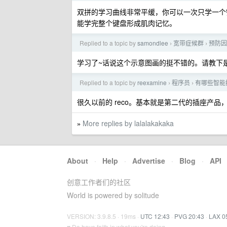
双拼的学习曲线非常平缓，你可以一次只学一个
能学完整个键盘形成肌肉记忆。
Replied to a topic by
samondlee
宽带症候群
预防因
›
›
学习了~话说这个示意图画的挺不错的。请教下
Replied to a topic by
reexamine
程序员
有哪些智能插
›
›
很久以前的 reco。基本就是第二代的插座产品，
More replies by lalalakakaka
»
About
·
Help
·
Advertise
·
Blog
·
API
创意工作者们的社区
World is powered by solitude
VERSION: 3.9.8.5 · 19ms ·
UTC 12:43
·
PVG 20:43
·
LAX 0
♥ Do have faith in what you're doing.